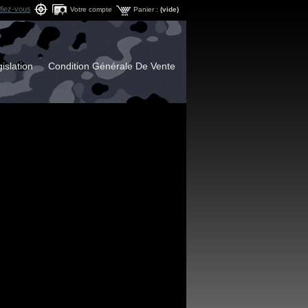
ifiez-vous
Votre compte
Panier :
(vide)
islation
Condition Générale De Vente