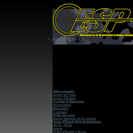
Armes et Accessoires
Offres spéciales
Armes de Poing
Armes d'Epaule
Couteaux & Baïonettes
Accessoires
Baïonettes
Couteaux
Armes de poing
Autres Marques et Occasions
Armes d'Epaule Semi Automatiques
AR15 - AR10
Autres
Armes d'Epaule à Verrou