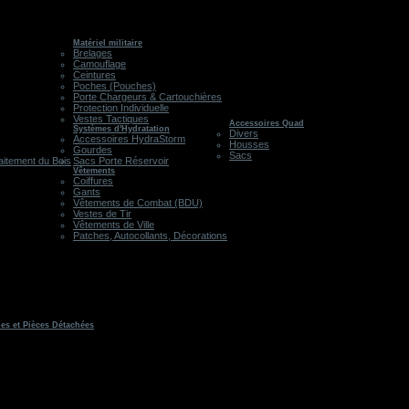
Matériel militaire
Brelages
Camouflage
Ceintures
Poches (Pouches)
Porte Chargeurs & Cartouchières
Protection Individuelle
Vestes Tactiques
Accessoires Quad
Systèmes d'Hydratation
Divers
Accessoires HydraStorm
Housses
Gourdes
Sacs
aitement du Bois
Sacs Porte Réservoir
Vêtements
Coiffures
Gants
Vêtements de Combat (BDU)
Vestes de Tir
Vêtements de Ville
Patches, Autocollants, Décorations
les et Pièces Détachées