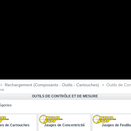
>
Rechargement (Composants - Outils - Cartouches)
>
Outils de Con
re
OUTILS DE CONTRÔLE ET DE MESURE
égories
es de Cartouches
Jauges de Concentricité
Jauges de Feuillu