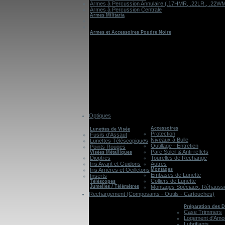
Armes à Percussion Annulaire (.17HMR, .22LR., .22W
Armes à Percussion Centrale
Armes Militaria
Armes et Accessoires Poudre Noire
Optiques
Accessoires
Lunettes de Visée
Protection
Fusils d'Assaut
Niveaux à Bulle
Lunettes Téléscopiques
Outillage - Entretien
Points Rouges
Pare Soleil & Anti-reflets
Visées Métalliques
Dioptres
Tourelles de Rechange
Iris Avant et Guidons
Autres
Iris Arrières et Oeilletons
Montages
Embases de Lunette
Inserts
Colliers de Lunette
Téléscopes
Jumelles / Télémètres
Montages Spéciaux, Réhausses
Rechargement (Composants - Outils - Cartouches)
Préparation des D
Case Trimmers
Logement d'Amo
Lubrifiants