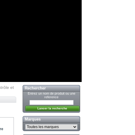
trôle et
Rechercher
Entrez un nom de produit ou une
reference
Marques
re