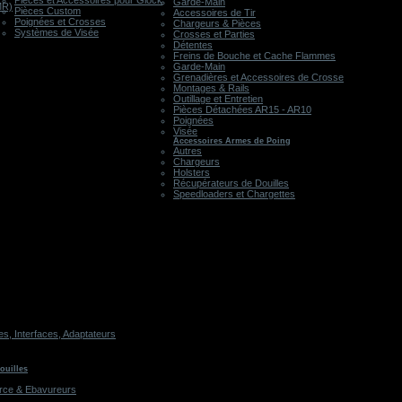
Pièces et Accessoires pour Glock
Garde-Main
MR)
Pièces Custom
Accessoires de Tir
Poignées et Crosses
Chargeurs & Pièces
Systèmes de Visée
Crosses et Parties
Détentes
Freins de Bouche et Cache Flammes
Garde-Main
Grenadières et Accessoires de Crosse
Montages & Rails
Outillage et Entretien
Pièces Détachées AR15 - AR10
Poignées
Visée
Accessoires Armes de Poing
Autres
Chargeurs
Holsters
Récupérateurs de Douilles
Speedloaders et Chargettes
, Interfaces, Adaptateurs
ouilles
rce & Ebavureurs