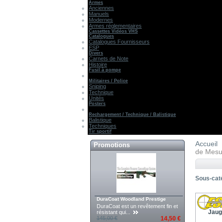
Armes
Anciennes
Manuels
Modernes
Armes réglementaires
Cassettes Vidéos VHS
Catalogues
Catalogues Fournisseurs
ESP
Divers
Carnets de Note
Histoire
Fusil à pompe
Militaires / Police
Sniping
Technique
Unités
Posters
Rechargement / Technique / Balistique
Balistique
Techniques
Tir sportif
Accueil
Promotions
de Mesu
Sous-cat
DuraCoat Woodland Prestige
DuraCoat est un revêtement fin et
Jaug
résistant qui...
145,00 €
14,50 €