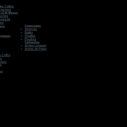
les Collets
rgement
e et de Mesure
ouches
ntricité
ure
ueur
Composants
Amorces
Balles
Douilles
argement
Poudres
Cartouches
Armes Longues
Armes de Poing
 Coffre
ns
ement
es
age