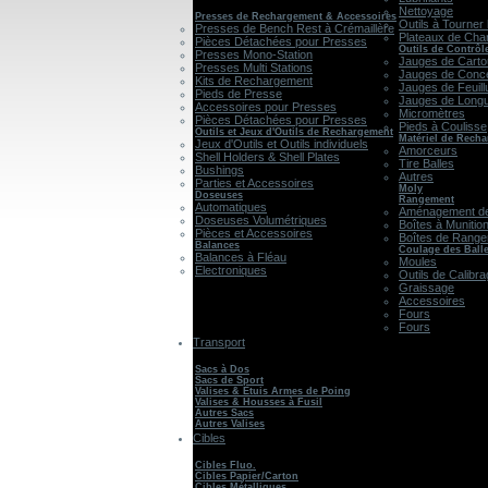
Nettoyage
Presses de Rechargement & Accessoires
Outils à Tourner 
Presses de Bench Rest à Crémaillère
Plateaux de Cha
Pièces Détachées pour Presses
Outils de Contrôl
Presses Mono-Station
Jauges de Cart
Presses Multi Stations
Jauges de Conce
Kits de Rechargement
Jauges de Feuill
Pieds de Presse
Jauges de Long
Accessoires pour Presses
Micromètres
Pièces Détachées pour Presses
Pieds à Coulisse
Outils et Jeux d'Outils de Rechargement
Matériel de Rech
Jeux d'Outils et Outils individuels
Amorceurs
Shell Holders & Shell Plates
Tire Balles
Bushings
Autres
Parties et Accessoires
Moly
Doseuses
Rangement
Automatiques
Aménagement de
Doseuses Volumétriques
Boîtes à Munitio
Pièces et Accessoires
Boîtes de Rang
Balances
Coulage des Ball
Balances à Fléau
Moules
Electroniques
Outils de Calibr
Graissage
Accessoires
Fours
Fours
Transport
Sacs à Dos
Sacs de Sport
Valises & Etuis Armes de Poing
Valises & Housses à Fusil
Autres Sacs
Autres Valises
Cibles
Cibles Fluo.
Cibles Papier/Carton
Cibles Métalliques