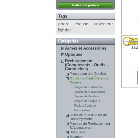
Toutes les promos
Tags
phare chasse projecteur
lightfor
Catégories
Jau
Armes et Accessoires
Optiques
Rechargement
(Composants - Outils -
Cartouches)
Préparation des Douilles
Outils de Contrôle et de
Mesure
Jauges de Cartouches
Jauges de Concentricité
Jauges de Feuillure
Jauges de Longueur
Pieds à Coulisse
Micromètres
Outils et Jeux d'Outils de
Rechargement
Presses de Rechargement
& Accessoires
Doseuses
Balances