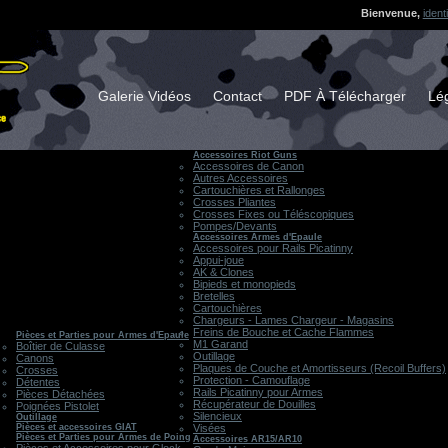
Bienvenue,
ident
Galerie Vidéos
Contact
PDF À Télécharger
Lég
Accessoires Riot Guns
Accessoires de Canon
Autres Accessoires
Cartouchières et Rallonges
Crosses Pliantes
Crosses Fixes ou Téléscopiques
Pompes/Devants
Accessoires Armes d'Epaule
Accessoires pour Rails Picatinny
Appui-joue
AK & Clones
Bipieds et monopieds
Bretelles
Cartouchières
Chargeurs - Lames Chargeur - Magasins
Freins de Bouche et Cache Flammes
Pièces et Parties pour Armes d'Epaule
M1 Garand
Boîtier de Culasse
Outillage
Canons
Plaques de Couche et Amortisseurs (Recoil Buffers)
Crosses
Protection - Camouflage
Détentes
Rails Picatinny pour Armes
Pièces Détachées
Récupérateur de Douilles
Poignées Pistolet
Silencieux
Outillage
Pièces et accessoires GIAT
Visées
Pièces et Parties pour Armes de Poing
Accessoires AR15/AR10