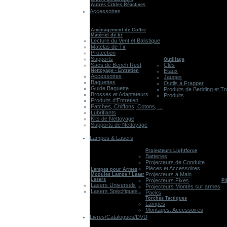
Autres Cibles Réactives
Accessoires
Aménagement de Coffre
Matériel de tir
Lecture du Vent et Balistique
Matelas de Tir
Protection
Supports
Outillage
Sacs de Bench Rest
Clés
Nettoyage - Entretien
Etaux
Accessoires
Jauges
Baguettes
Outils à Frapper
Guide Baguette
Produits de Bedding et Tr
Brosses et Adaptateurs
Produits
Produits d'Entretien
Patches, Chiffons, Cotons, ...
Lubrifiants
Kits de Nettoyage
Supports de Nettoyage
Lampes & Lasers
Projecteurs Lightforce
Batteries
Projecteurs de Conduite
Pièces et Accessoires
Lampes pour Armes
Projecteurs à Main
Modules Lampe / Laser
Lasers
Projecteurs Fixes
Pi
Lasers Universels
Projecteurs Montés sur armes
Lasers Spécifiques
Packs
Torches Tactiques
Lampes
Montages, Accessoires
Livres/Catalogues/DVD