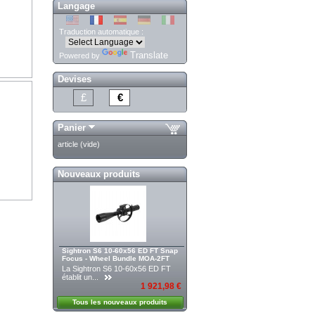
Langage
Traduction automatique :
Translate
Powered by
Devises
£
€
Panier
article
(vide)
Nouveaux produits
Sightron S6 10-60x56 ED FT Snap
Focus - Wheel Bundle MOA-2FT
La Sightron S6 10-60x56 ED FT
établit un...
1 921,98 €
Tous les nouveaux produits