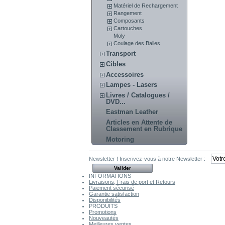
Matériel de Rechargement
Rangement
Composants
Cartouches
Moly
Coulage des Balles
Transport
Cibles
Accessoires
Lampes - Lasers
Livres / Catalogues /
DVD...
Eastman Leather
Articles en Attente de
Classement en Rubrique
Motoring
Newsletter !
Inscrivez-vous à notre Newsletter :
INFORMATIONS
Livraisons, Frais de port et Retours
Paiement sécurisé
Garantie satisfaction
Disponibilités
PRODUITS
Promotions
Nouveautés
Meilleures ventes