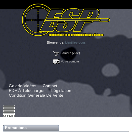
Bienvenue,
identifiez-vous
Panier :
(vide)
Votre compte
Galerie Vidéos
Contact
PDF À Télécharger
Législation
Condition Générale De Vente
Promotions