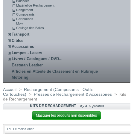
Balances
Matériel de Rechargement
Rangement
Composants
Cartouches
Moly
Coulage des Balles
Transport
Cibles
Accessoires
Lampes - Lasers
Livres / Catalogues / DVD...
Eastman Leather
Articles en Attente de Classement en Rubrique
Motoring
Accueil
>
Rechargement (Composants - Outils -
Cartouches)
>
Presses de Rechargement & Accessoires
>
Kits
de Rechargement
KITS DE RECHARGEMENT
Il y a 6 produits.
Masquer les produits non disponibles
Tri :
Le moins cher