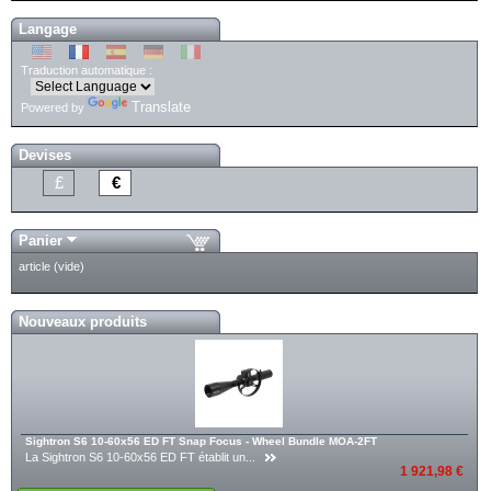
Langage
Traduction automatique :
Translate
Powered by
Devises
£
€
Panier
article
(vide)
Nouveaux produits
Sightron S6 10-60x56 ED FT Snap Focus - Wheel Bundle MOA-2FT
La Sightron S6 10-60x56 ED FT établit un...
1 921,98 €