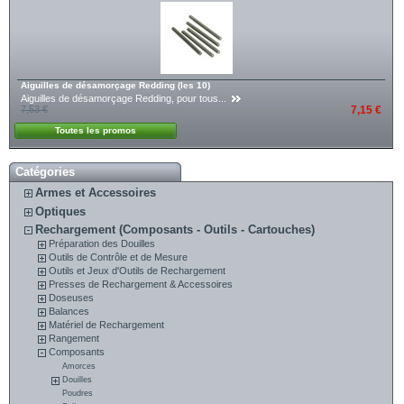
Aiguilles de désamorçage Redding (les 10)
Aiguilles de désamorçage Redding, pour tous...
7,53 €
7,15 €
Toutes les promos
Catégories
Armes et Accessoires
Optiques
Rechargement (Composants - Outils - Cartouches)
Préparation des Douilles
Outils de Contrôle et de Mesure
Outils et Jeux d'Outils de Rechargement
Presses de Rechargement & Accessoires
Doseuses
Balances
Matériel de Rechargement
Rangement
Composants
Amorces
Douilles
Poudres