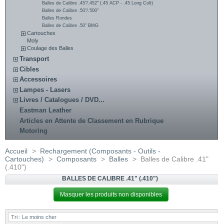
Balles de Calibre .45"/.452" (.45 ACP - .45 Long Colt)
Balles de Calibre .50"/.500"
Balles Rondes
Balles de Calibre .50" BMG
Cartouches
Moly
Coulage des Balles
Transport
Cibles
Accessoires
Lampes - Lasers
Livres / Catalogues / DVD...
Eastman Leather
Articles en Attente de Classement en Rubrique
Motoring
Accueil
>
Rechargement (Composants - Outils -
Cartouches)
>
Composants
>
Balles
>
Balles de Calibre .41"
(.410")
BALLES DE CALIBRE .41" (.410")
Masquer les produits non disponibles
Tri :
Le moins cher