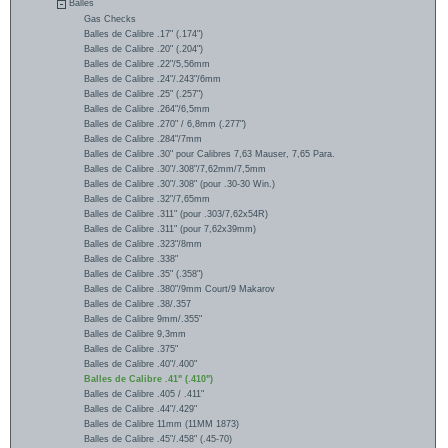
Balles
Gas Checks
Balles de Calibre .17" (.174")
Balles de Calibre .20" (.204")
Balles de Calibre .22"/5,56mm
Balles de Calibre .24"/.243"/6mm
Balles de Calibre .25" (.257")
Balles de Calibre .264"/6,5mm
Balles de Calibre .270" / 6,8mm (.277")
Balles de Calibre .284"/7mm
Balles de Calibre .30" pour Calibres 7,63 Mauser, 7,65 Para.
Balles de Calibre .30"/.308"/7,62mm/7,5mm
Balles de Calibre .30"/.308" (pour .30-30 Win.)
Balles de Calibre .32"/7,65mm
Balles de Calibre .311" (pour .303/7,62x54R)
Balles de Calibre .311" (pour 7,62x39mm)
Balles de Calibre .323"/8mm
Balles de Calibre .338"
Balles de Calibre .35" (.358")
Balles de Calibre .380"/9mm Court/9 Makarov
Balles de Calibre .38/.357
Balles de Calibre 9mm/.355"
Balles de Calibre 9,3mm
Balles de Calibre .375"
Balles de Calibre .40"/.400"
Balles de Calibre .41" (.410")
Balles de Calibre .405 / .411"
Balles de Calibre .44"/.429"
Balles de Calibre 11mm (11MM 1873)
Balles de Calibre .45"/.458" (.45-70)