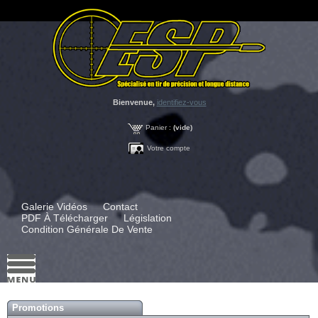
Bienvenue,
identifiez-vous
Panier :
(vide)
Votre compte
Galerie Vidéos
Contact
PDF À Télécharger
Législation
Condition Générale De Vente
Promotions