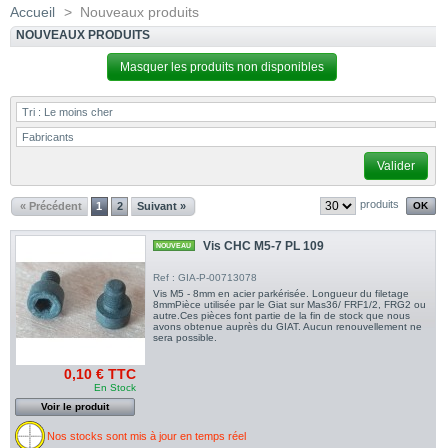
Accueil
>
Nouveaux produits
NOUVEAUX PRODUITS
Masquer les produits non disponibles
Tri :
Le moins cher
Fabricants
Valider
produits
« Précédent
1
2
Suivant »
Vis CHC M5-7 PL 109
NOUVEAU
Ref : GIA-P-00713078
Vis M5 - 8mm en acier parkérisée. Longueur du filetage
8mmPièce utilisée par le Giat sur Mas36/ FRF1/2, FRG2 ou
autre.Ces pièces font partie de la fin de stock que nous
avons obtenue auprès du GIAT. Aucun renouvellement ne
sera possible.
0,10 € TTC
En Stock
Voir le produit
Nos stocks sont mis à jour en temps réel