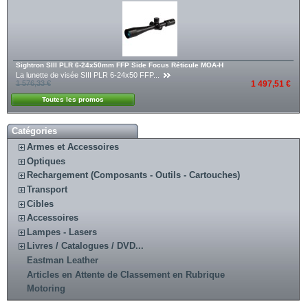
Sightron SIII PLR 6-24x50mm FFP Side Focus Réticule MOA-H
La lunette de visée SIII PLR 6-24x50 FFP...
1 576,33 €
1 497,51 €
Toutes les promos
Catégories
Armes et Accessoires
Optiques
Rechargement (Composants - Outils - Cartouches)
Transport
Cibles
Accessoires
Lampes - Lasers
Livres / Catalogues / DVD...
Eastman Leather
Articles en Attente de Classement en Rubrique
Motoring