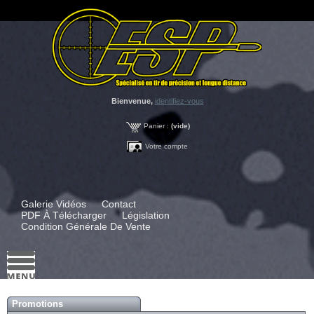
Bienvenue,
identifiez-vous
Panier :
(vide)
Votre compte
Galerie Vidéos
Contact
PDF À Télécharger
Législation
Condition Générale De Vente
Promotions