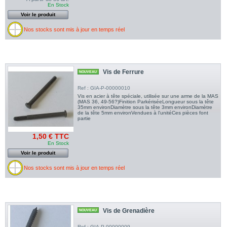
En Stock
Voir le produit
Nos stocks sont mis à jour en temps réel
Vis de Ferrure
NOUVEAU
Ref : GIA-P-00000010
Vis en acier à tête spéciale, utilisée sur une arme de la MAS
(MAS 36, 49-56?)Finition ParkériséeLongueur sous la tête
35mm environDiamètre sous la tête 3mm environDiamètre
de la tête 5mm environVendues à l'unitéCes pièces font
partie
1,50 € TTC
En Stock
Voir le produit
Nos stocks sont mis à jour en temps réel
Vis de Grenadière
NOUVEAU
Ref : GIA-P-00000009