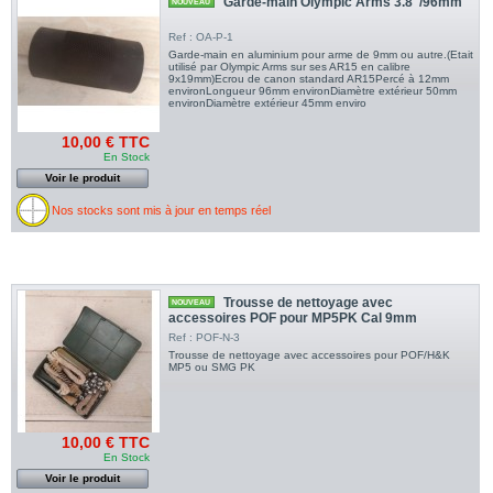
Garde-main Olympic Arms 3.8"/96mm
NOUVEAU
Ref : OA-P-1
Garde-main en aluminium pour arme de 9mm ou autre.(Etait
utilisé par Olympic Arms sur ses AR15 en calibre
9x19mm)Ecrou de canon standard AR15Percé à 12mm
environLongueur 96mm environDiamètre extérieur 50mm
environDiamètre extérieur 45mm enviro
10,00 € TTC
En Stock
Voir le produit
Nos stocks sont mis à jour en temps réel
Trousse de nettoyage avec
NOUVEAU
accessoires POF pour MP5PK Cal 9mm
Ref : POF-N-3
Trousse de nettoyage avec accessoires pour POF/H&K
MP5 ou SMG PK
10,00 € TTC
En Stock
Voir le produit