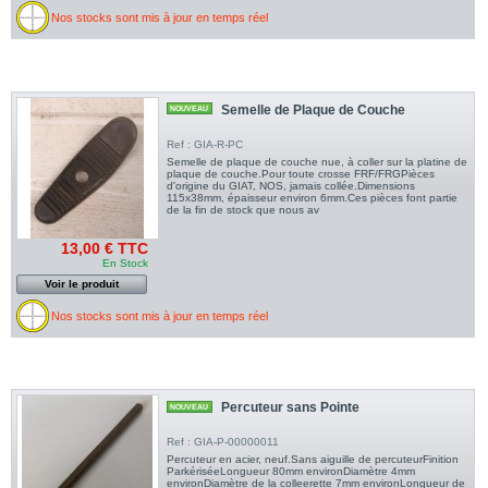
Nos stocks sont mis à jour en temps réel
Semelle de Plaque de Couche
NOUVEAU
Ref : GIA-R-PC
Semelle de plaque de couche nue, à coller sur la platine de
plaque de couche.Pour toute crosse FRF/FRGPièces
d'origine du GIAT, NOS, jamais collée.Dimensions
115x38mm, épaisseur environ 6mm.Ces pièces font partie
de la fin de stock que nous av
13,00 € TTC
En Stock
Voir le produit
Nos stocks sont mis à jour en temps réel
Percuteur sans Pointe
NOUVEAU
Ref : GIA-P-00000011
Percuteur en acier, neuf.Sans aiguille de percuteurFinition
ParkériséeLongueur 80mm environDiamètre 4mm
environDiamètre de la colleerette 7mm environLongueur de