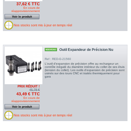
37,62 € TTC
En cours de
réapprovisionnement
Voir le produit
Nos stocks sont mis à jour en temps réel
Outil Expandeur de Précision Nu
NOUVEAU
Ref : RED-G-21560
L'outil d'expansion de précision offre au rechargeur un
contrôle inégalé du diamètre intérieur du collet de ses étuis
(tension du collet). Les outils d'expansion de précision sont
usinés sur des tours CNC et traités thermiquement pour
gara
PRIX RÉDUIT !
45,78 €
43,49 € TTC
En cours de
réapprovisionnement
Voir le produit
Nos stocks sont mis à jour en temps réel