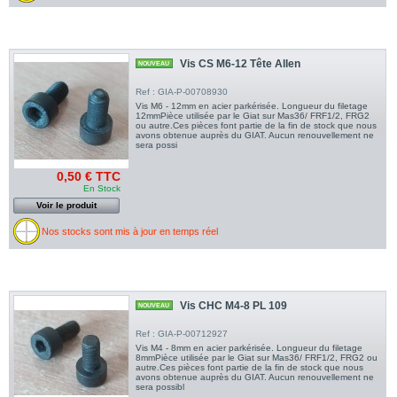
Vis CS M6-12 Tête Allen
NOUVEAU
Ref : GIA-P-00708930
Vis M6 - 12mm en acier parkérisée. Longueur du filetage
12mmPièce utilisée par le Giat sur Mas36/ FRF1/2, FRG2
ou autre.Ces pièces font partie de la fin de stock que nous
avons obtenue auprès du GIAT. Aucun renouvellement ne
sera possi
0,50 € TTC
En Stock
Voir le produit
Nos stocks sont mis à jour en temps réel
Vis CHC M4-8 PL 109
NOUVEAU
Ref : GIA-P-00712927
Vis M4 - 8mm en acier parkérisée. Longueur du filetage
8mmPièce utilisée par le Giat sur Mas36/ FRF1/2, FRG2 ou
autre.Ces pièces font partie de la fin de stock que nous
avons obtenue auprès du GIAT. Aucun renouvellement ne
sera possibl