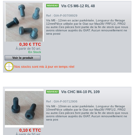
Vis CS M6-12 RL 48
NOUVEAU
Ref : GIA-P-00708929
Vis M6 - 12mm en acier parkérisée. Longueur du filetage
12mmPièce utilisée par le Giat sur Mas36/ FRF1/2, FRG2
ou autre.Ces pièces font partie de la fin de stock que nous
avons obtenue auprès du GIAT. Aucun renouvellement ne
sera possi
0,30 € TTC
À partir de 50 art.
En Stock
Voir le produit
Nos stocks sont mis à jour en temps réel
Vis CHC M4-10 PL 109
NOUVEAU
Ref : GIA-P-00712906
Vis M4 - 10mm en acier parkérisée. Longueur du filetage
10mmPièce utilisée par le Giat sur Mas36/ FRF1/2, FRG2
ou autre.Ces pièces font partie de la fin de stock que nous
avons obtenue auprès du GIAT. Aucun renouvellement ne
sera pos
0,10 € TTC
À partir de 50 art.