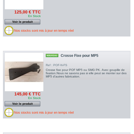
125,00 € TTC
En Stock
Voir le produit
Nos stocks sont mis à jour en temps réel
Crosse Fixe pour MP5
NOUVEAU
Ref : POF-N-FS
Crosse fixe pour POF MP5 ou SMG PK. Avec goupille de
fixation.Nous ne savons pas si elle peut se monter sur des
MP5 d'autres fabrication.
145,00 € TTC
En Stock
Voir le produit
Nos stocks sont mis à jour en temps réel