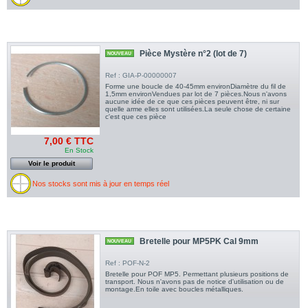
Pièce Mystère n°2 (lot de 7)
NOUVEAU
Ref : GIA-P-00000007
Forme une boucle de 40-45mm environDiamètre du fil de
1,5mm environVendues par lot de 7 pièces.Nous n'avons
aucune idée de ce que ces pièces peuvent être, ni sur
quelle arme elles sont utilisées.La seule chose de certaine
c'est que ces pièce
7,00 € TTC
En Stock
Voir le produit
Nos stocks sont mis à jour en temps réel
Bretelle pour MP5PK Cal 9mm
NOUVEAU
Ref : POF-N-2
Bretelle pour POF MP5. Permettant plusieurs positions de
transport. Nous n'avons pas de notice d'utilisation ou de
montage.En toile avec boucles métalliques.