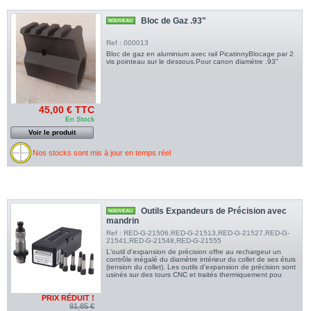
Bloc de Gaz .93"
NOUVEAU
Ref : 000013
Bloc de gaz en aluminium avec rail PicatinnyBlocage par 2
vis pointeau sur le dessous.Pour canon diamètre .93"
45,00 € TTC
En Stock
Voir le produit
Nos stocks sont mis à jour en temps réel
Outils Expandeurs de Précision avec
NOUVEAU
mandrin
Ref : RED-G-21506,RED-G-21513,RED-G-21527,RED-G-
21541,RED-G-21548,RED-G-21555
L'outil d'expansion de précision offre au rechargeur un
contrôle inégalé du diamètre intérieur du collet de ses étuis
(tension du collet). Les outils d'expansion de précision sont
usinés sur des tours CNC et traités thermiquement pou
PRIX RÉDUIT !
81,85 €