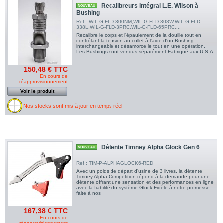
Recalibreurs Intégral L.E. Wilson à
NOUVEAU
Bushing
Ref : WIL-G-FLD-300NM,WIL-G-FLD-308W,WIL-G-FLD-
338L,WIL-G-FLD-3PRC,WIL-G-FLD-65PRC,...
Recalibre le corps et l'épaulement de la douille tout en
contrôlant la tension au collet à l'aide d'un Bushing
interchangeable et désamorce le tout en une opération.
Les Bushings sont vendus séparément Fabriqué aux U.S.A
150,48 € TTC
En cours de
réapprovisionnement
Voir le produit
Nos stocks sont mis à jour en temps réel
Détente Timney Alpha Glock Gen 6
NOUVEAU
Ref : TIM-P-ALPHAGLOCK6-RED
Avec un poids de départ d'usine de 3 livres, la détente
Timney Alpha Competition répond à la demande pour une
détente offrant une sensation et des performances en ligne
avec la fiabilité du système Glock Fidèle à notre promesse
faite à nos
167,38 € TTC
En cours de
réapprovisionnement