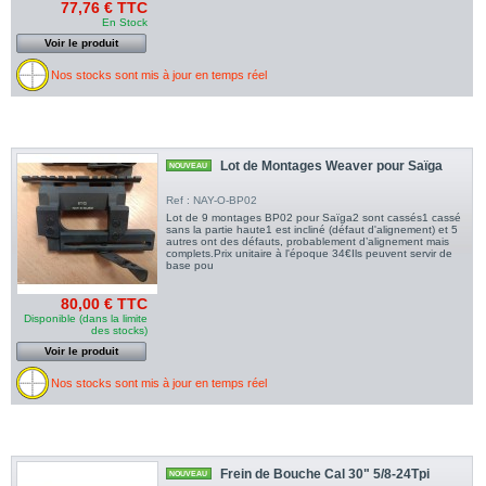
77,76 € TTC
En Stock
Voir le produit
Nos stocks sont mis à jour en temps réel
Lot de Montages Weaver pour Saïga
NOUVEAU
Ref : NAY-O-BP02
Lot de 9 montages BP02 pour Saïga2 sont cassés1 cassé
sans la partie haute1 est incliné (défaut d'alignement) et 5
autres ont des défauts, probablement d’alignement mais
complets.Prix unitaire à l'époque 34€Ils peuvent servir de
base pou
80,00 € TTC
Disponible (dans la limite
des stocks)
Voir le produit
Nos stocks sont mis à jour en temps réel
Frein de Bouche Cal 30" 5/8-24Tpi
NOUVEAU