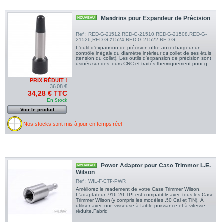
Mandrins pour Expandeur de Précision
NOUVEAU
Ref : RED-G-21512,RED-G-21510,RED-G-21508,RED-G-
21526,RED-G-21524,RED-G-21522,RED-G...
L'outil d'expansion de précision offre au rechargeur un
contrôle inégalé du diamètre intérieur du collet de ses étuis
(tension du collet). Les outils d'expansion de précision sont
usinés sur des tours CNC et traités thermiquement pour g
PRIX RÉDUIT !
36,08 €
34,28 € TTC
En Stock
Voir le produit
Nos stocks sont mis à jour en temps réel
Power Adapter pour Case Trimmer L.E.
NOUVEAU
Wilson
Ref : WIL-F-CTP-PWR
Améliorez le rendement de votre Case Trimmer Wilson.
L'adaptateur 7/16-20 TPI est compatible avec tous les Case
Trimmer Wilson (y compris les modèles .50 Cal et TiN). À
utiliser avec une visseuse à faible puissance et à vitesse
réduite.Fabriq