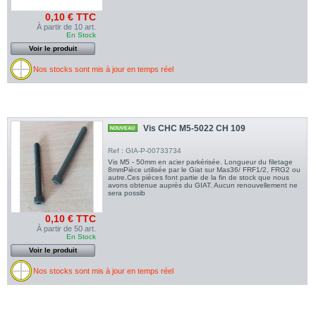
0,10 € TTC
À partir de 10 art.
En Stock
Voir le produit
Nos stocks sont mis à jour en temps réel
Vis CHC M5-5022 CH 109
NOUVEAU
Ref : GIA-P-00733734
Vis M5 - 50mm en acier parkérisée. Longueur du filetage
8mmPièce utilisée par le Giat sur Mas36/ FRF1/2, FRG2 ou
autre.Ces pièces font partie de la fin de stock que nous
avons obtenue auprès du GIAT. Aucun renouvellement ne
sera possib
0,10 € TTC
À partir de 50 art.
En Stock
Voir le produit
Nos stocks sont mis à jour en temps réel