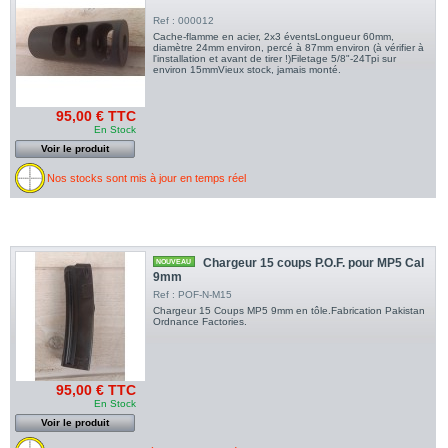
Ref : 000012
Cache-flamme en acier, 2x3 éventsLongueur 60mm,
diamètre 24mm environ, percé à 87mm environ (à vérifier à
l'installation et avant de tirer !)Filetage 5/8"-24Tpi sur
environ 15mmVieux stock, jamais monté.
95,00 € TTC
En Stock
Voir le produit
Nos stocks sont mis à jour en temps réel
Chargeur 15 coups P.O.F. pour MP5 Cal
NOUVEAU
9mm
Ref : POF-N-M15
Chargeur 15 Coups MP5 9mm en tôle.Fabrication Pakistan
Ordnance Factories.
95,00 € TTC
En Stock
Voir le produit