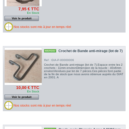
7,95 € TTC
En Stock
Voir le produit
Nos stocks sont mis à jour en temps réel
Crochet de Bande anti-mirage (lot de 7)
NOUVEAU
Ref : GIA-P-00000006
Crochet de Bande anti-mirage (lot de 7).Espace entre les 2
crochets : 11mm environDimension de la boucle : 40x6mm
environVendues par lot de 7 pièces.Ces pièces font partie
de la fin de stock que nous avons obtenue auprès du GIAT
en 2001. A
10,00 € TTC
En Stock
Voir le produit
Nos stocks sont mis à jour en temps réel