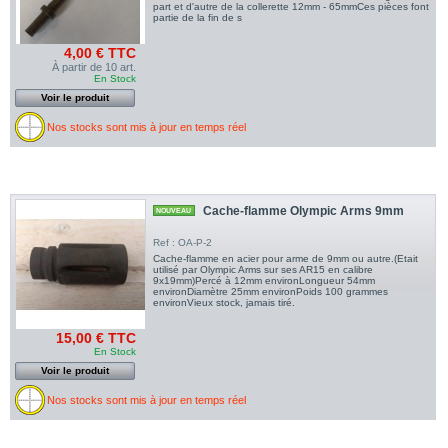
part et d'autre de la collerette 12mm - 65mmCes pièces font
partie de la fin de s
4,00 € TTC
À partir de 10 art.
En Stock
Voir le produit
Nos stocks sont mis à jour en temps réel
Cache-flamme Olympic Arms 9mm
NOUVEAU
Ref : OA-P-2
Cache-flamme en acier pour arme de 9mm ou autre.(Etait
utilisé par Olympic Arms sur ses AR15 en calibre
9x19mm)Percé à 12mm environLongueur 54mm
environDiamètre 25mm environPoids 100 grammes
environVieux stock, jamais tiré.
15,00 € TTC
En Stock
Voir le produit
Nos stocks sont mis à jour en temps réel