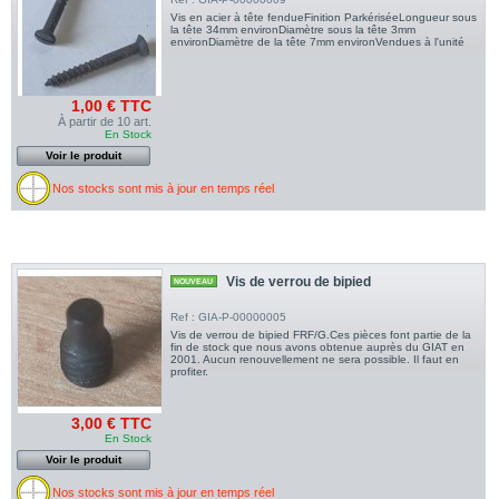
Vis en acier à tête fendueFinition ParkériséeLongueur sous
la tête 34mm environDiamètre sous la tête 3mm
environDiamètre de la tête 7mm environVendues à l'unité
1,00 € TTC
À partir de 10 art.
En Stock
Voir le produit
Nos stocks sont mis à jour en temps réel
Vis de verrou de bipied
NOUVEAU
Ref : GIA-P-00000005
Vis de verrou de bipied FRF/G.Ces pièces font partie de la
fin de stock que nous avons obtenue auprès du GIAT en
2001. Aucun renouvellement ne sera possible. Il faut en
profiter.
3,00 € TTC
En Stock
Voir le produit
Nos stocks sont mis à jour en temps réel