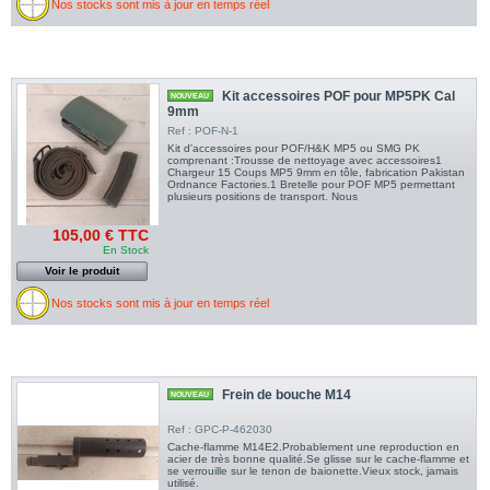
Nos stocks sont mis à jour en temps réel
Kit accessoires POF pour MP5PK Cal
NOUVEAU
9mm
Ref : POF-N-1
Kit d'accessoires pour POF/H&K MP5 ou SMG PK
comprenant :Trousse de nettoyage avec accessoires1
Chargeur 15 Coups MP5 9mm en tôle, fabrication Pakistan
Ordnance Factories.1 Bretelle pour POF MP5 permettant
plusieurs positions de transport. Nous
105,00 € TTC
En Stock
Voir le produit
Nos stocks sont mis à jour en temps réel
Frein de bouche M14
NOUVEAU
Ref : GPC-P-462030
Cache-flamme M14E2.Probablement une reproduction en
acier de très bonne qualité.Se glisse sur le cache-flamme et
se verrouille sur le tenon de baionette.Vieux stock, jamais
utilisé.