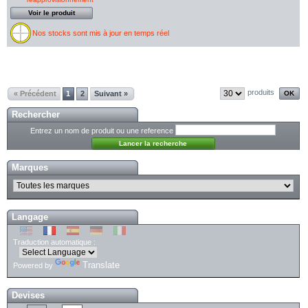
Voir le produit
Nos stocks sont mis à jour en temps réel
produits
« Précédent
1
2
Suivant »
Rechercher
Entrez un nom de produit ou une reference
Marques
Langage
Traduction automatique :
Translate
Powered by
Devises