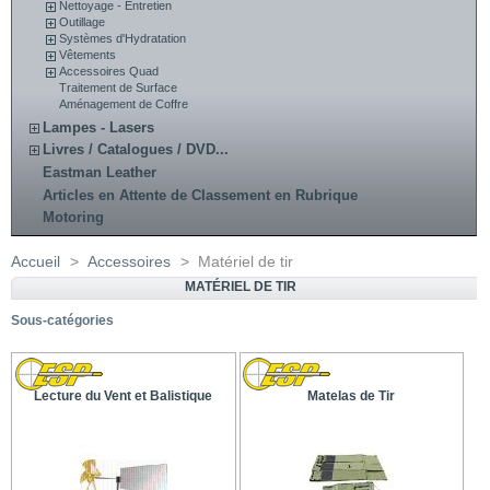
Nettoyage - Entretien
Outillage
Systèmes d'Hydratation
Vêtements
Accessoires Quad
Traitement de Surface
Aménagement de Coffre
Lampes - Lasers
Livres / Catalogues / DVD...
Eastman Leather
Articles en Attente de Classement en Rubrique
Motoring
Accueil
>
Accessoires
>
Matériel de tir
MATÉRIEL DE TIR
Sous-catégories
Lecture du Vent et Balistique
Matelas de Tir