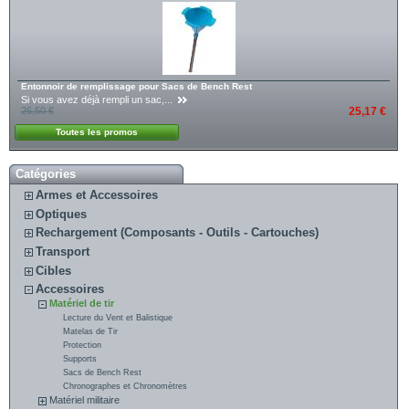
Entonnoir de remplissage pour Sacs de Bench Rest
Si vous avez déjà rempli un sac,...
26,50 €
25,17 €
Toutes les promos
Catégories
Armes et Accessoires
Optiques
Rechargement (Composants - Outils - Cartouches)
Transport
Cibles
Accessoires
Matériel de tir
Lecture du Vent et Balistique
Matelas de Tir
Protection
Supports
Sacs de Bench Rest
Chronographes et Chronomètres
Matériel militaire