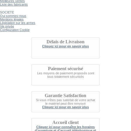
Meilleures ventes
Liste des fabricants
SOCIETE
Qui sommes-nous
Mentions légales
Législation sur les armes
Vie privée
Configuration Cookie
Délais de Livraison
Cliquez ici pour en savoir plus
Paiement sécurisé
Les moyens de paiement proposés sont
tous totalement sécurisés
Garantie Satisfaction
Si vous n'êtes pas satisfait de votre achat
le matériel peut être renvoyé
Cliquez ici pour en savoir plus
Accueil client
Cliquez ici pour connaître les horaires
d'ouverture et d'accueil téléphonique et