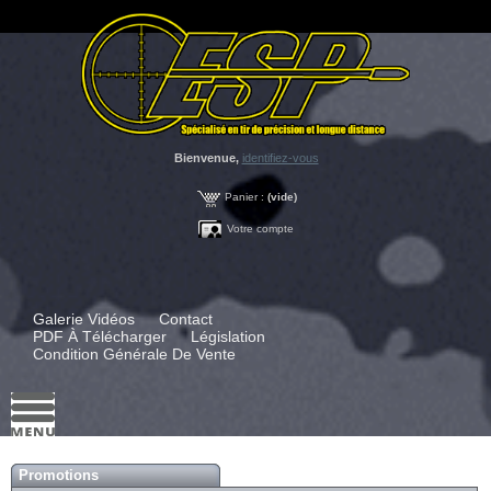
Bienvenue,
identifiez-vous
Panier :
(vide)
Votre compte
Galerie Vidéos
Contact
PDF À Télécharger
Législation
Condition Générale De Vente
Promotions