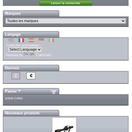
Marques
Langage
Traduction automatique :
Translate
Powered by
Devises
£
€
Panier
article
(vide)
Nouveaux produits