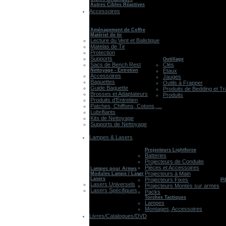
Autres Cibles Réactives
Accessoires
Aménagement de Coffre
Matériel de tir
Lecture du Vent et Balistique
Matelas de Tir
Protection
Supports
Outillage
Sacs de Bench Rest
Clés
Nettoyage - Entretien
Etaux
Accessoires
Jauges
Baguettes
Outils à Frapper
Guide Baguette
Produits de Bedding et Tr
Brosses et Adaptateurs
Produits
Produits d'Entretien
Patches, Chiffons, Cotons, ...
Lubrifiants
Kits de Nettoyage
Supports de Nettoyage
Lampes & Lasers
Projecteurs Lightforce
Batteries
Projecteurs de Conduite
Pièces et Accessoires
Lampes pour Armes
Projecteurs à Main
Modules Lampe / Laser
Lasers
Projecteurs Fixes
Pi
Lasers Universels
Projecteurs Montés sur armes
Lasers Spécifiques
Packs
Torches Tactiques
Lampes
Montages, Accessoires
Livres/Catalogues/DVD