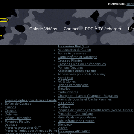
Bienvenue,
ident
Galerie Vidéos
Contact
PDF À Télécharger
Lég
Accessoires Riot Guns
Accessoires de Canon
Autres Accessoires
Cartouchières et Rallonges
Crosses Pliantes
Crosses Fixes ou Téléscopiques
Pompes/Devants
Accessoires Armes d'Epaule
Accessoires pour Rails Picatinny
Appui-joue
AK & Clones
Bipieds et monopieds
Bretelles
Cartouchières
Chargeurs - Lames Chargeur - Magasins
Freins de Bouche et Cache Flammes
Pièces et Parties pour Armes d'Epaule
M1 Garand
Boîtier de Culasse
Outillage
Canons
Plaques de Couche et Amortisseurs (Recoil Buffers)
Crosses
Protection - Camouflage
Détentes
Rails Picatinny pour Armes
Pièces Détachées
Récupérateur de Douilles
Poignées Pistolet
Silencieux
Outillage
Pièces et accessoires GIAT
Visées
Pièces et Parties pour Armes de Poing
Accessoires AR15/AR10