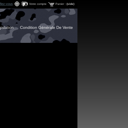
ifiez-vous
Votre compte
Panier :
(vide)
islation
Condition Générale De Vente