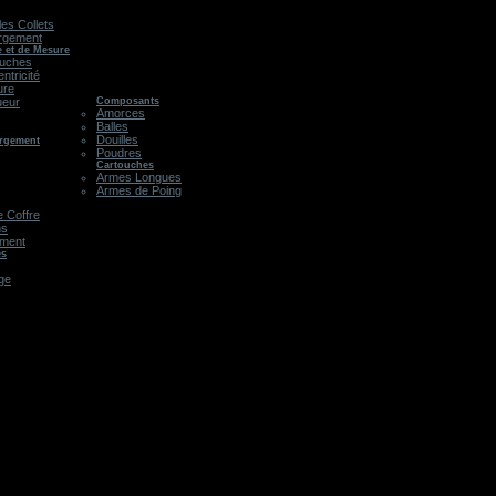
les Collets
rgement
e et de Mesure
ouches
ntricité
ure
ueur
Composants
Amorces
Balles
Douilles
argement
Poudres
Cartouches
Armes Longues
Armes de Poing
 Coffre
ns
ement
es
age