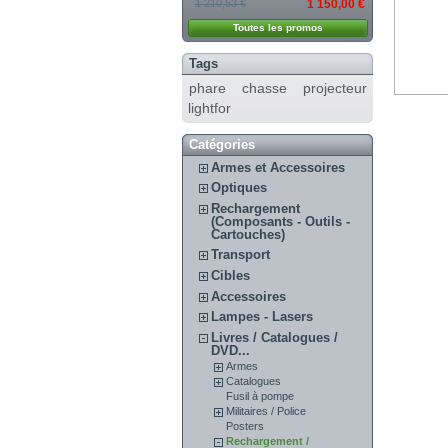
1 210,53 €
1 150,00 €
Toutes les promos
Tags
phare chasse projecteur
lightfor
Catégories
Armes et Accessoires
Optiques
Rechargement
(Composants - Outils -
Cartouches)
Transport
Cibles
Accessoires
Lampes - Lasers
Livres / Catalogues /
DVD...
Armes
Catalogues
Fusil à pompe
Militaires / Police
Posters
Rechargement /