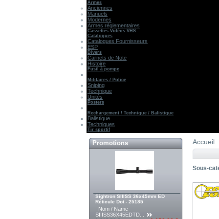
Armes
Anciennes
Manuels
Modernes
Armes réglementaires
Cassettes Vidéos VHS
Catalogues
Catalogues Fournisseurs
ESP
Divers
Carnets de Note
Histoire
Fusil à pompe
Militaires / Police
Sniping
Technique
Unités
Posters
Rechargement / Technique / Balistique
Balistique
Techniques
Tir sportif
Accueil
Promotions
Sous-cat
Sightron SIIISS 36x45mm ED
Réticule Dot - 25185
Nom / Name
SIIISS36X45EDTD...