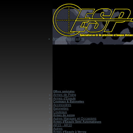
Armes et Accessoires
Offres spéciales
Armes de Poing
Armes d'Epaule
Couteaux & Baïonettes
Accessoires
Baïonettes
Couteaux
Armes de poing
Autres Marques et Occasions
Armes d'Epaule Semi Automatiques
AR15 - AR10
Autres
Armes d'Epaule à Verrou