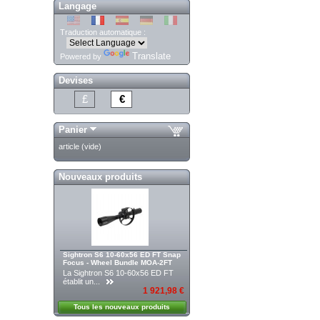
Langage
Traduction automatique :
Translate
Powered by
Devises
£
€
Panier
article
(vide)
Nouveaux produits
Sightron S6 10-60x56 ED FT Snap
Focus - Wheel Bundle MOA-2FT
La Sightron S6 10-60x56 ED FT
établit un...
1 921,98 €
Tous les nouveaux produits