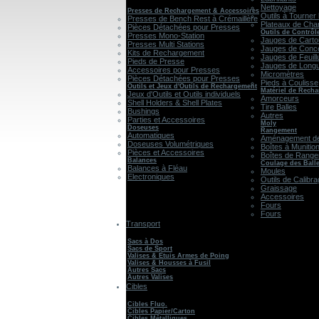
Nettoyage
Presses de Rechargement & Accessoires
Outils à Tourner 
Presses de Bench Rest à Crémaillère
Plateaux de Cha
Pièces Détachées pour Presses
Outils de Contrôl
Presses Mono-Station
Jauges de Cart
Presses Multi Stations
Jauges de Conce
Kits de Rechargement
Jauges de Feuill
Pieds de Presse
Jauges de Long
Accessoires pour Presses
Micromètres
Pièces Détachées pour Presses
Pieds à Coulisse
Outils et Jeux d'Outils de Rechargement
Matériel de Rech
Jeux d'Outils et Outils individuels
Amorceurs
Shell Holders & Shell Plates
Tire Balles
Bushings
Autres
Parties et Accessoires
Moly
Doseuses
Rangement
Automatiques
Aménagement de
Doseuses Volumétriques
Boîtes à Munitio
Pièces et Accessoires
Boîtes de Rang
Balances
Coulage des Ball
Balances à Fléau
Moules
Electroniques
Outils de Calibr
Graissage
Accessoires
Fours
Fours
Transport
Sacs à Dos
Sacs de Sport
Valises & Etuis Armes de Poing
Valises & Housses à Fusil
Autres Sacs
Autres Valises
Cibles
Cibles Fluo.
Cibles Papier/Carton
Cibles Métalliques