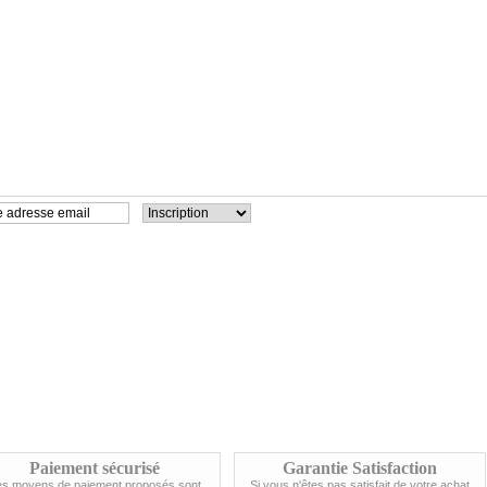
Paiement sécurisé
Garantie Satisfaction
es moyens de paiement proposés sont
Si vous n'êtes pas satisfait de votre achat