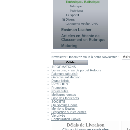
Technique / Balistique
Balistique
Techniques
Tir sportif
Divers
Cassettes Vidéos VHS
Eastman Leather
Articles en Attente de
Classement en Rubrique
Motoring
Newsletter !
Inscrivez-vous à notre Newsletter :
INFORMATIONS
Livraisons, Frais de port et Retours
Paiement sécurisé
Garantie satisfaction
Disponibilités
PRODUITS
Promotions
Nouveautés
Meilleures ventes
Liste des fabricants
SOCIETE
Qui sommes-nous
Mentions légales
Législation sur les armes
Vie privée
Configuration Cookie
Délais de Livraison
Cliquez ici pour en savoir plus
L