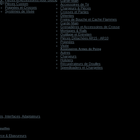
Pièces et Accessoires pour Glock
Garde-Main
MR)
Pièces Custom
Accessoires de Tir
Poignées et Crosses
Chargeurs & Pièces
Systèmes de Visée
Crosses et Parties
Détentes
Freins de Bouche et Cache Flammes
Garde-Main
Grenadières et Accessoires de Crosse
Montages & Rails
Outillage et Entretien
Pièces Détachées AR15 - AR10
Poignées
Visée
Accessoires Armes de Poing
Autres
Chargeurs
Holsters
Récupérateurs de Douilles
Speedloaders et Chargettes
, Interfaces, Adaptateurs
ouilles
rce & Ebavureurs