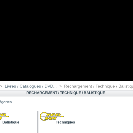
>
Livres / Catalogues / DVD...
>
Rechargement / Technique / Balistiq
RECHARGEMENT / TECHNIQUE / BALISTIQUE
égories
Balistique
Techniques