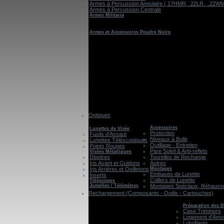
Armes à Percussion Annulaire (.17HMR, .22LR., .22W
Armes à Percussion Centrale
Armes Militaria
Armes et Accessoires Poudre Noire
Optiques
Accessoires
Lunettes de Visée
Protection
Fusils d'Assaut
Niveaux à Bulle
Lunettes Téléscopiques
Outillage - Entretien
Points Rouges
Pare Soleil & Anti-reflets
Visées Métalliques
Dioptres
Tourelles de Rechange
Iris Avant et Guidons
Autres
Iris Arrières et Oeilletons
Montages
Embases de Lunette
Inserts
Colliers de Lunette
Téléscopes
Jumelles / Télémètres
Montages Spéciaux, Réhausses
Rechargement (Composants - Outils - Cartouches)
Préparation des D
Case Trimmers
Logement d'Amo
Lubrifiants