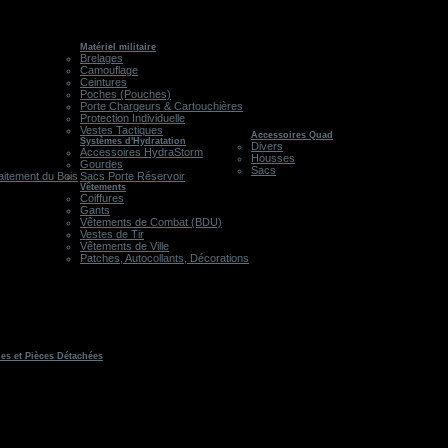
Matériel militaire
Brelages
Camouflage
Ceintures
Poches (Pouches)
Porte Chargeurs & Cartouchières
Protection Individuelle
Vestes Tactiques
Accessoires Quad
Systèmes d'Hydratation
Divers
Accessoires HydraStorm
Housses
Gourdes
Sacs
aitement du Bois
Sacs Porte Réservoir
Vêtements
Coiffures
Gants
Vêtements de Combat (BDU)
Vestes de Tir
Vêtements de Ville
Patches, Autocollants, Décorations
les et Pièces Détachées