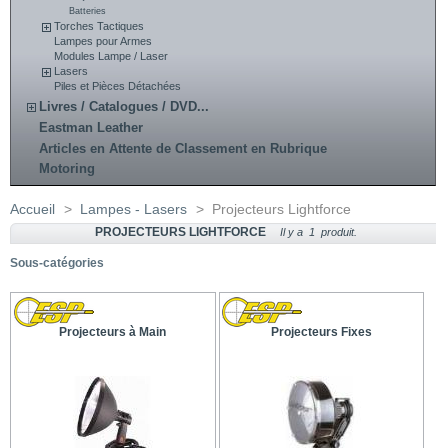
Batteries
Torches Tactiques
Lampes pour Armes
Modules Lampe / Laser
Lasers
Piles et Pièces Détachées
Livres / Catalogues / DVD...
Eastman Leather
Articles en Attente de Classement en Rubrique
Motoring
Accueil
>
Lampes - Lasers
>
Projecteurs Lightforce
PROJECTEURS LIGHTFORCE
Il y a 1 produit.
Sous-catégories
Projecteurs à Main
Projecteurs Fixes