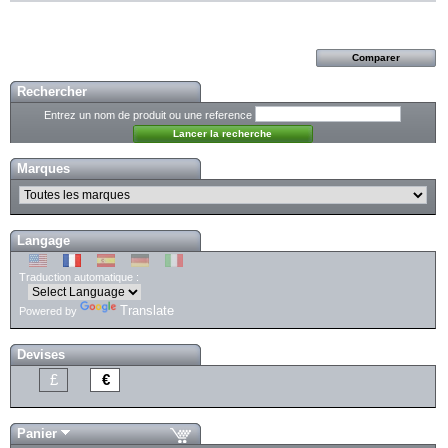
Rechercher
Entrez un nom de produit ou une reference
Marques
Langage
Traduction automatique :
Translate
Powered by
Devises
£
€
Panier