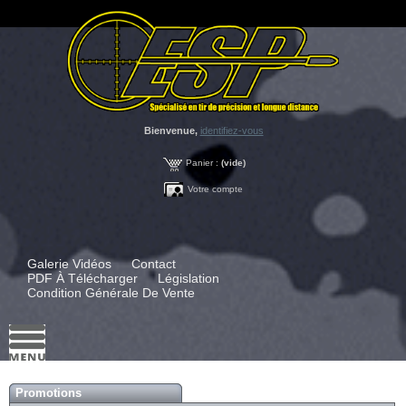
Bienvenue,
identifiez-vous
Panier :
(vide)
Votre compte
Galerie Vidéos
Contact
PDF À Télécharger
Législation
Condition Générale De Vente
Promotions