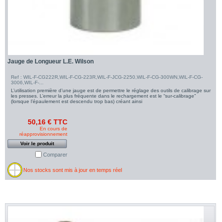
Jauge de Longueur L.E. Wilson
Ref : WIL-F-CG222R,WIL-F-CG-223R,WIL-F-JCG-2250,WIL-F-CG-300WN,WIL-F-CG-
3006,WIL-F-...
L’utilisation première d’une jauge est de permettre le réglage des outils de calibrage sur
les presses. L’erreur la plus fréquente dans le rechargement est le “sur-calibrage”
(lorsque l’épaulement est descendu trop bas) créant ainsi
50,16 € TTC
En cours de
réapprovisionnement
Voir le produit
Comparer
Nos stocks sont mis à jour en temps réel