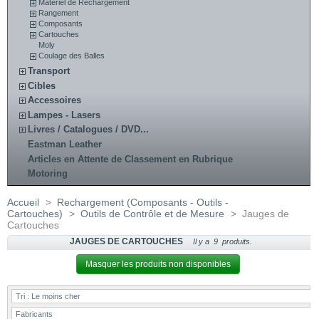
Matériel de Rechargement
Rangement
Composants
Cartouches
Moly
Coulage des Balles
Transport
Cibles
Accessoires
Lampes - Lasers
Livres / Catalogues / DVD...
Eastman Leather
Articles en Attente de Classement en Rubrique
Motoring
Accueil
>
Rechargement (Composants - Outils -
Cartouches)
>
Outils de Contrôle et de Mesure
>
Jauges de
Cartouches
JAUGES DE CARTOUCHES
Il y a 9 produits.
Masquer les produits non disponibles
Tri :
Le moins cher
Fabricants