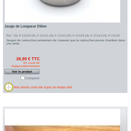
Jauge de Longueur Dillon
Ref : DIL-F-15159,DIL-F-15161,DIL-F-15163,DIL-F-15165,DIL-F-15164,DIL-F-15166
Jauges de cartouches permettant de s'assurer que la cartouches pourra chambrer dans
une arme.
26,95 € TTC
En cours de
réapprovisionnement
Voir le produit
Comparer
Nos stocks sont mis à jour en temps réel