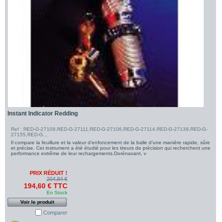
Instant Indicator Redding
Ref : RED-G-27109,RED-G-27111,RED-G-27106,RED-G-27114,RED-G-27139,RED-G-
27155,RED-G...
Il compare la feuillure et la valeur d’enfoncement de la balle d’une manière rapide, sûre
et précise. Cet instrument a été étudié pour les tireurs de précision qui recherchent une
performance extrême de leur rechargements.Dorénavant, v
PRIX RÉDUIT !
204,84 €
194,60 € TTC
En Stock
Voir le produit
Comparer