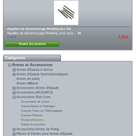
Aiguilles de désamorçage Redding (les 10)
Aiguilles de désamorçage Redding, pour tous...
7,53 €
7,15 €
Toutes les promos
Catégories
Armes et Accessoires
Armes d'Epaule à Verrou
Armes d'Epaule Semi Automatiques
Armes de poing
Armes Militaria
Accessoires Armes d'Epaule
Accessoires AR15/AR10
Accessoires Riot Guns
Accessoires de Canon
Cartouchières et Rallonges
Crosses Fixes ou Téléscopiques
Crosses Pliantes
Pompes/Devants
Autres Accessoires
Accessoires Armes de Poing
Pièces et Parties pour Armes d'Epaule