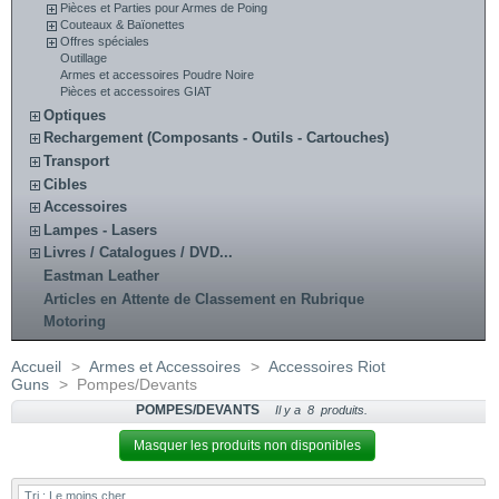
Pièces et Parties pour Armes de Poing
Couteaux & Baïonettes
Offres spéciales
Outillage
Armes et accessoires Poudre Noire
Pièces et accessoires GIAT
Optiques
Rechargement (Composants - Outils - Cartouches)
Transport
Cibles
Accessoires
Lampes - Lasers
Livres / Catalogues / DVD...
Eastman Leather
Articles en Attente de Classement en Rubrique
Motoring
Accueil
>
Armes et Accessoires
>
Accessoires Riot
Guns
>
Pompes/Devants
POMPES/DEVANTS
Il y a 8 produits.
Masquer les produits non disponibles
Tri :
Le moins cher