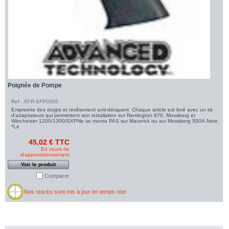
Poignée de Pompe
Ref : AT-R-SFP0300
Empreinte des doigts et revêtement anti-dérapant. Chaque article est livré avec un kit
d'adaptateurs qui permettent son installation sur Remington 870, Mossberg et
Winchester 1200/1300/SXPNe se monte PAS sur Maverick ou sur Mossberg 500A.Note
*Le
45,02 € TTC
En cours de
réapprovisionnement
Voir le produit
Comparer
Nos stocks sont mis à jour en temps réel