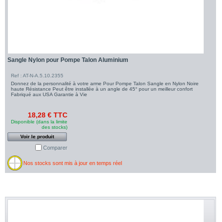
Sangle Nylon pour Pompe Talon Aluminium
Ref : AT-N-A.5.10.2355
Donnez de la personnalité à votre arme Pour Pompe Talon Sangle en Nylon Noire
haute Résistance Peut être installée à un angle de 45° pour un meilleur confort
Fabriqué aux USA Garantie à Vie
18,28 € TTC
Disponible (dans la limite
des stocks)
Voir le produit
Comparer
Nos stocks sont mis à jour en temps réel