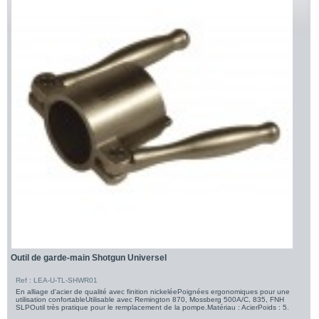
Outil de garde-main Shotgun Universel
Ref : LEA-U-TL-SHWR01
En alliage d'acier de qualité avec finition nickeléePoignées ergonomiques pour une
utilisation confortableUtilisable avec Remington 870, Mossberg 500A/C, 835, FNH
SLPOutil très pratique pour le remplacement de la pompe.Matériau : AcierPoids : 5.