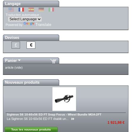
Langage
Traduction automatique :
Translate
Powered by
Devises
£
€
Panier
article
(vide)
Nouveaux produits
Sightron S6 10-60x56 ED FT Snap Focus - Wheel Bundle MOA-2FT
La Sightron S6 10-60x56 ED FT établit un...
1 921,98 €
Tous les nouveaux produits