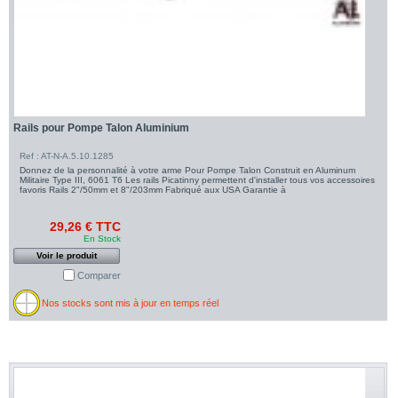
Rails pour Pompe Talon Aluminium
Ref : AT-N-A.5.10.1285
Donnez de la personnalité à votre arme Pour Pompe Talon Construit en Aluminum
Militaire Type III, 6061 T6 Les rails Picatinny permettent d'installer tous vos accessoires
favoris Rails 2"/50mm et 8"/203mm Fabriqué aux USA Garantie à
29,26 € TTC
En Stock
Voir le produit
Comparer
Nos stocks sont mis à jour en temps réel