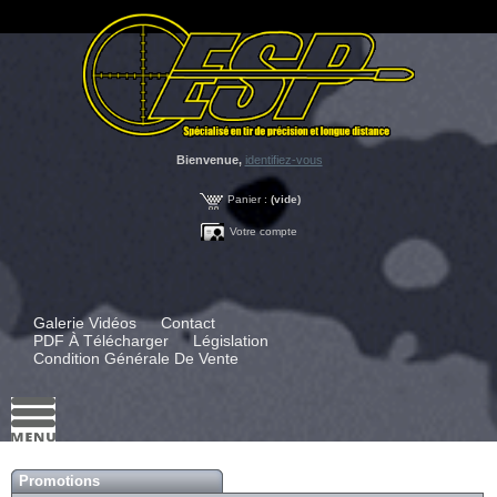
Bienvenue,
identifiez-vous
Panier :
(vide)
Votre compte
Galerie Vidéos
Contact
PDF À Télécharger
Législation
Condition Générale De Vente
Promotions