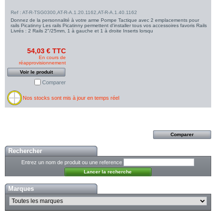
Ref : AT-R-TSG0300,AT-R-A.1.20.1162,AT-R-A.1.40.1162
Donnez de la personnalité à votre arme Pompe Tactique avec 2 emplacements pour
rails Picatinny Les rails Picatinny permettent d'installer tous vos accessoires favoris Rails
Livrés : 2 Rails 2"/25mm, 1 à gauche et 1 à droite Inserts lorsqu
54,03 € TTC
En cours de
réapprovisionnement
Voir le produit
Comparer
Nos stocks sont mis à jour en temps réel
Rechercher
Entrez un nom de produit ou une reference
Marques