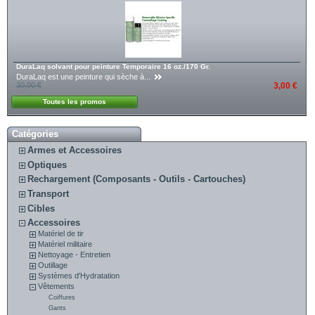
DuraLaq solvant pour peinture Temporaire 16 oz./170 Gr.
DuraLaq est une peinture qui sèche à...
30,00 €
3,00 €
Toutes les promos
Catégories
Armes et Accessoires
Optiques
Rechargement (Composants - Outils - Cartouches)
Transport
Cibles
Accessoires
Matériel de tir
Matériel militaire
Nettoyage - Entretien
Outillage
Systèmes d'Hydratation
Vêtements
Coiffures
Gants