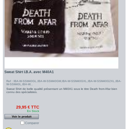
Sweat Shirt I.B.A. avec M40A1
Ref : IBA-W-SSM40GL,IBA-W-SSM40GM,IBA-W-SSM40GXL,IBA-W-SSM40G2XL,IBA-
W-SSM40L,IBA-W...
Sweat Shirt de belle qualité présentant un M40A1 sous le titre Death from Afar bien
connu des spécialistes.
29,95 € TTC
En Stock
Voir le produit
Comparer