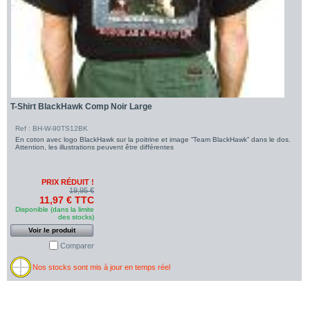
T-Shirt BlackHawk Comp Noir Large
Ref : BH-W-90TS12BK
En coton avec logo BlackHawk sur la poitrine et image “Team BlackHawk” dans le dos.
Attention, les illustrations peuvent être différentes
PRIX RÉDUIT !
19,95 €
11,97 € TTC
Disponible (dans la limite
des stocks)
Voir le produit
Comparer
Nos stocks sont mis à jour en temps réel