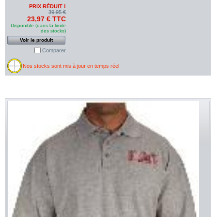
PRIX RÉDUIT !
39,95 €
23,97 € TTC
Disponible (dans la limite
des stocks)
Voir le produit
Comparer
Nos stocks sont mis à jour en temps réel