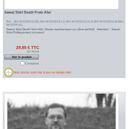
Sweat Shirt Death From Afar
Ref : IBA-W-SSSKULMG,IBA-W-SSSKULLG,IBA-W-SSSKULXLG,IBA-W-SSSKULM,IBA-
W-SSSKULL
Sweat Shirt Death from Afar. Dessin représentant un crâne perforé. Attention : Sweat-
Shirt Politiquement incorrect!
29,95 € TTC
En Stock
Voir le produit
Comparer
Nos stocks sont mis à jour en temps réel