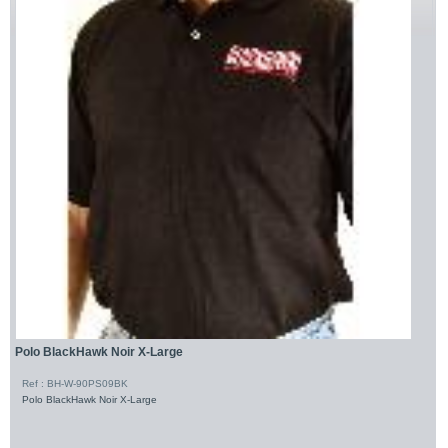
Polo BlackHawk Noir X-Large
Ref : BH-W-90PS09BK
Polo BlackHawk Noir X-Large