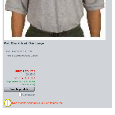
Polo BlackHawk Gris Large
Ref : BH-W-90PS10SL
Polo BlackHawk Gris Large
PRIX RÉDUIT !
39,95 €
23,97 € TTC
Disponible (dans la limite
des stocks)
Voir le produit
Comparer
Nos stocks sont mis à jour en temps réel