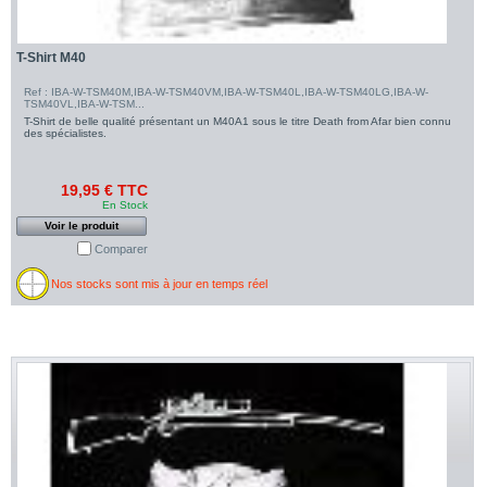
T-Shirt M40
Ref : IBA-W-TSM40M,IBA-W-TSM40VM,IBA-W-TSM40L,IBA-W-TSM40LG,IBA-W-
TSM40VL,IBA-W-TSM...
T-Shirt de belle qualité présentant un M40A1 sous le titre Death from Afar bien connu
des spécialistes.
19,95 € TTC
En Stock
Voir le produit
Comparer
Nos stocks sont mis à jour en temps réel