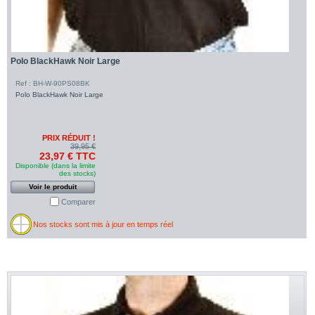
Polo BlackHawk Noir Large
Ref : BH-W-90PS08BK
Polo BlackHawk Noir Large
PRIX RÉDUIT !
39,95 €
23,97 € TTC
Disponible (dans la limite
des stocks)
Voir le produit
Comparer
Nos stocks sont mis à jour en temps réel