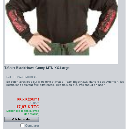
T-Shirt BlackHawk Comp MTN XX-Large
Ref : BH-W-90MT08BK
En coton avec logo sur la poitrine et image “Team BlackHawk” dans le dos. Attention, les
illustrations peuvent être différentes. Très frais en été, très chaud en hiver
PRIX RÉDUIT !
29,95 €
17,97 € TTC
Disponible (dans la limite
des stocks)
Voir le produit
Comparer