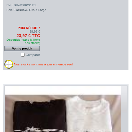
Ref : BH-W-90PS11SL
Polo BlackHawk Gris X-Large
PRIX RÉDUIT !
39,95 €
23,97 € TTC
Disponible (dans la limite
des stocks)
Voir le produit
Comparer
Nos stocks sont mis à jour en temps réel