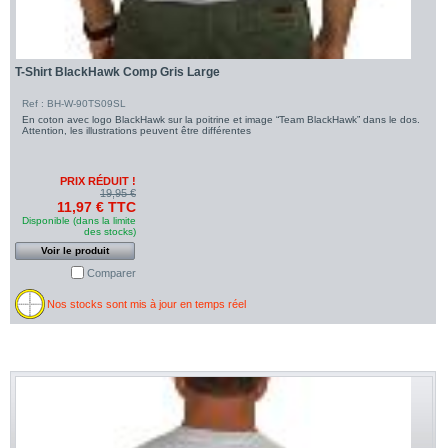
T-Shirt BlackHawk Comp Gris Large
Ref : BH-W-90TS09SL
En coton avec logo BlackHawk sur la poitrine et image “Team BlackHawk” dans le dos.
Attention, les illustrations peuvent être différentes
PRIX RÉDUIT !
19,95 €
11,97 € TTC
Disponible (dans la limite
des stocks)
Voir le produit
Comparer
Nos stocks sont mis à jour en temps réel