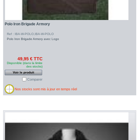
Polo Iron Brigade Armory
Ref : IBA-W-POLO,IBA-W-POLO
Polo Iron Brigade Armory avec Logo
49,95 € TTC
Disponible (dans la limite
des stocks)
Voir le produit
Comparer
Nos stocks sont mis à jour en temps réel