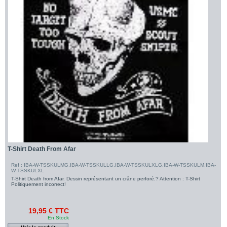
T-Shirt Death From Afar
Ref : IBA-W-TSSKULMG,IBA-W-TSSKULLG,IBA-W-TSSKULXLG,IBA-W-TSSKULM,IBA-
W-TSSKULXL
T-Shirt Death from Afar. Dessin représentant un crâne perforé.? Attention : T-Shirt
Politiquement incorrect!
19,95 € TTC
En Stock