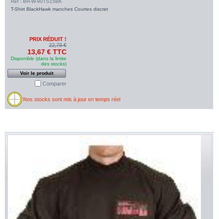
Ref : BH-W-90TS15BK
T-Shirt BlackHawk manches Courtes discret
PRIX RÉDUIT !
22,79 €
13,67 € TTC
Disponible (dans la limite
des stocks)
Voir le produit
Comparer
Nos stocks sont mis à jour en temps réel