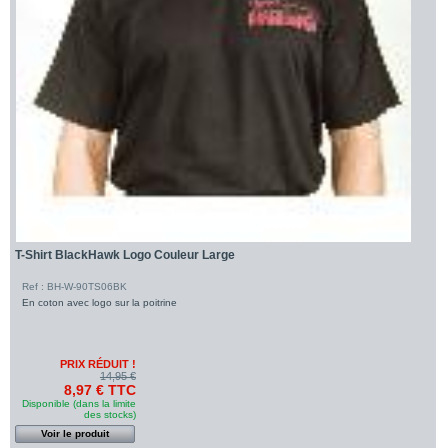
T-Shirt BlackHawk Logo Couleur Large
Ref : BH-W-90TS06BK
En coton avec logo sur la poitrine
PRIX RÉDUIT !
14,95 €
8,97 € TTC
Disponible (dans la limite
des stocks)
Voir le produit