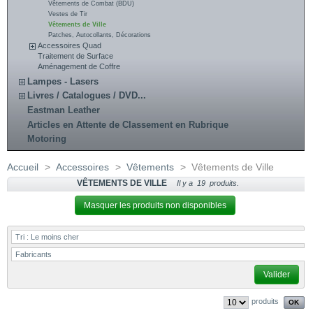
Vêtements de Combat (BDU)
Vestes de Tir
Vêtements de Ville
Patches, Autocollants, Décorations
Accessoires Quad
Traitement de Surface
Aménagement de Coffre
Lampes - Lasers
Livres / Catalogues / DVD...
Eastman Leather
Articles en Attente de Classement en Rubrique
Motoring
Accueil
>
Accessoires
>
Vêtements
>
Vêtements de Ville
VÊTEMENTS DE VILLE
Il y a 19 produits.
Masquer les produits non disponibles
Tri :
Le moins cher
Fabricants
Valider
produits