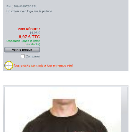
Ref : BH-W-90TS03SL
En coton avec logo sur la poitrine
PRIX RÉDUIT !
14,95 €
8,97 € TTC
Disponible (dans la limite
des stocks)
Voir le produit
Comparer
Nos stocks sont mis à jour en temps réel