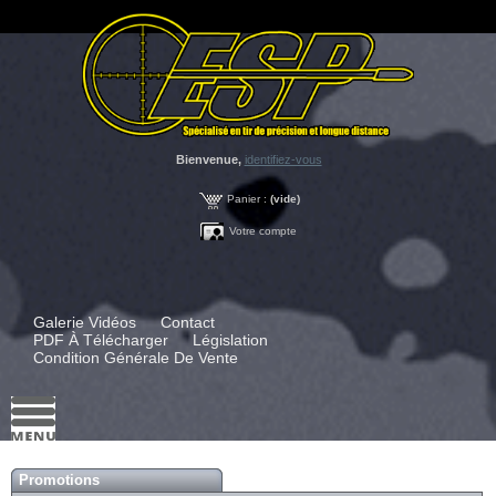
Bienvenue,
identifiez-vous
Panier :
(vide)
Votre compte
Galerie Vidéos
Contact
PDF À Télécharger
Législation
Condition Générale De Vente
Promotions