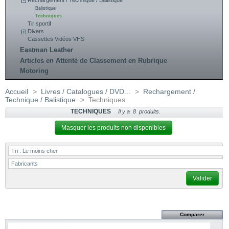
Rechargement / Technique / Balistique
Balistique
Techniques
Tir sportif
Divers
Cassettes Vidéos VHS
Eastman Leather
Articles en Attente de Classement en Rubrique
Motoring
Accueil
>
Livres / Catalogues / DVD...
>
Rechargement /
Technique / Balistique
>
Techniques
TECHNIQUES
Il y a 8 produits.
Masquer les produits non disponibles
Tri :
Le moins cher
Fabricants
Valider