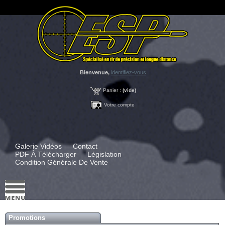
Bienvenue,
identifiez-vous
Panier :
(vide)
Votre compte
Galerie Vidéos
Contact
PDF À Télécharger
Législation
Condition Générale De Vente
Promotions