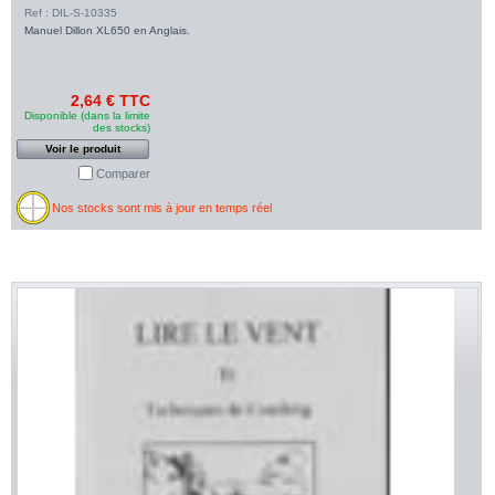
Ref : DIL-S-10335
Manuel Dillon XL650 en Anglais.
2,64 € TTC
Disponible (dans la limite
des stocks)
Voir le produit
Comparer
Nos stocks sont mis à jour en temps réel