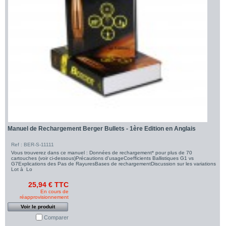
Manuel de Rechargement Berger Bullets - 1ère Edition en Anglais
Ref : BER-S-11111
Vous trouverez dans ce manuel : Données de rechargement* pour plus de 70
cartouches (voir ci-dessous)Précautions d'usageCoefficients Ballistiques G1 vs
G7Explications des Pas de RayuresBases de rechargementDiscussion sur les variations
Lot à Lo
25,94 € TTC
En cours de
réapprovisionnement
Voir le produit
Comparer