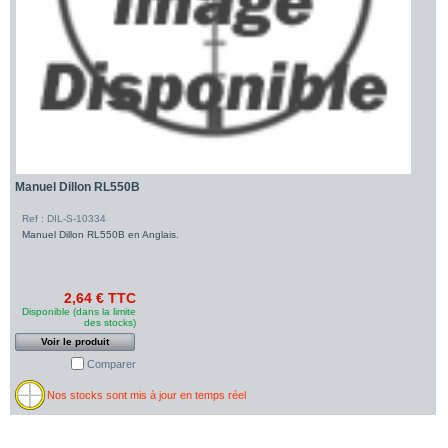
Manuel Dillon RL550B
Ref : DIL-S-10334
Manuel Dillon RL550B en Anglais.
2,64 € TTC
Disponible (dans la limite
des stocks)
Voir le produit
Comparer
Nos stocks sont mis à jour en temps réel