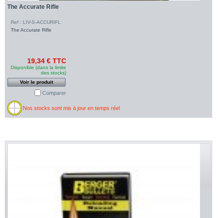
The Accurate Rifle
Ref : LIV-S-ACCURIFL
The Accurate Rifle
19,34 € TTC
Disponible (dans la limite
des stocks)
Voir le produit
Comparer
Nos stocks sont mis à jour en temps réel