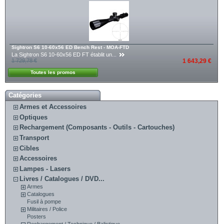
Sightron S6 10-60x56 ED Bench Rest - MOA-FTD
La Sightron S6 10-60x56 ED FT établit un...
1 729,78 €
1 643,29 €
Toutes les promos
Catégories
Armes et Accessoires
Optiques
Rechargement (Composants - Outils - Cartouches)
Transport
Cibles
Accessoires
Lampes - Lasers
Livres / Catalogues / DVD...
Armes
Catalogues
Fusil à pompe
Militaires / Police
Posters