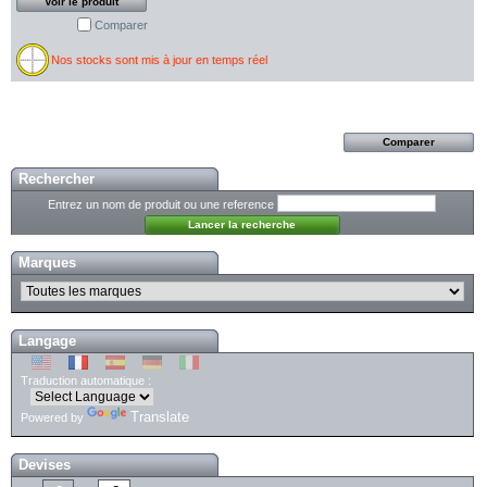
Voir le produit
Comparer
Nos stocks sont mis à jour en temps réel
Rechercher
Entrez un nom de produit ou une reference
Marques
Langage
Traduction automatique :
Translate
Powered by
Devises