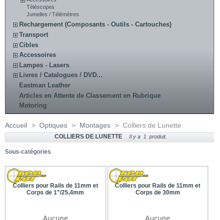
Téléscopes
Jumelles / Télémètres
Rechargement (Composants - Outils - Cartouches)
Transport
Cibles
Accessoires
Lampes - Lasers
Livres / Catalogues / DVD...
Eastman Leather
Articles en Attente de Classement en Rubrique
Motoring
Accueil
>
Optiques
>
Montages
>
Colliers de Lunette
COLLIERS DE LUNETTE
Il y a 1 produit.
Sous-catégories
Colliers pour Rails de 11mm et
Colliers pour Rails de 11mm et
Corps de 1"/25,4mm
Corps de 30mm