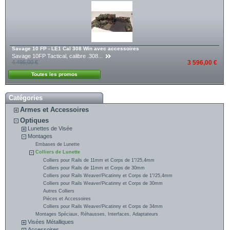
Savage 10 FP - LE1 Cal 308 Win avec accessoires
Savage 10FP Tactical, calibre .308...
4 495,00 €
3 596,00 €
Toutes les promos
Catégories
Armes et Accessoires
Optiques
Lunettes de Visée
Montages
Embases de Lunette
Colliers de Lunette
Colliers pour Rails de 11mm et Corps de 1"/25,4mm
Colliers pour Rails de 11mm et Corps de 30mm
Colliers pour Rails Weaver/Picatinny et Corps de 1"/25,4mm
Colliers pour Rails Weaver/Picatinny et Corps de 30mm
Autres Colliers
Pièces et Accessoires
Colliers pour Rails Weaver/Picatinny et Corps de 34mm
Montages Spéciaux, Réhausses, Interfaces, Adaptateurs
Visées Métalliques
Accessoires