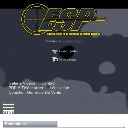
Bienvenue,
identifiez-vous
Panier :
(vide)
Votre compte
Galerie Vidéos
Contact
PDF À Télécharger
Législation
Condition Générale De Vente
Promotions