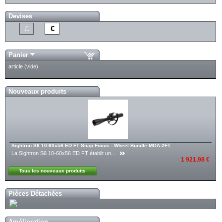
Devises
£
€
Panier
article
(vide)
Nouveaux produits
Sightron S6 10-60x56 ED FT Snap Focus - Wheel Bundle MOA-2FT
La Sightron S6 10-60x56 ED FT établit un...
1 921,98 €
Tous les nouveaux produits
Pièces Détachées
Amélioration