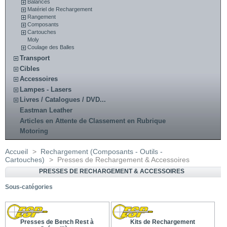
Balances
Matériel de Rechargement
Rangement
Composants
Cartouches
Moly
Coulage des Balles
Transport
Cibles
Accessoires
Lampes - Lasers
Livres / Catalogues / DVD...
Eastman Leather
Articles en Attente de Classement en Rubrique
Motoring
Accueil
>
Rechargement (Composants - Outils -
Cartouches)
>
Presses de Rechargement & Accessoires
PRESSES DE RECHARGEMENT & ACCESSOIRES
Sous-catégories
Presses de Bench Rest à
Kits de Rechargement