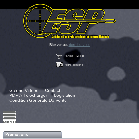
Bienvenue,
identifiez-vous
Panier :
(vide)
Votre compte
Galerie Vidéos
Contact
PDF À Télécharger
Législation
Condition Générale De Vente
Promotions