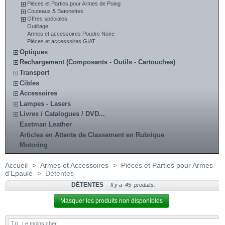
Pièces et Parties pour Armes de Poing
Couteaux & Baïonettes
Offres spéciales
Outillage
Armes et accessoires Poudre Noire
Pièces et accessoires GIAT
Optiques
Rechargement (Composants - Outils - Cartouches)
Transport
Cibles
Accessoires
Lampes - Lasers
Livres / Catalogues / DVD...
Eastman Leather
Articles en Attente de Classement en Rubrique
Motoring
Accueil
>
Armes et Accessoires
>
Pièces et Parties pour Armes
d'Epaule
>
Détentes
DÉTENTES
Il y a 45 produits.
Masquer les produits non disponibles
Tri :
Le moins cher