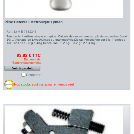
Pèse Détente Electronique Lyman
Ref : LYM-E-7832248
Très facile à utiliser, simple et rapide. Calcule des moyennes sur plusieurs pesées (maxi
10) . Affichage en Livres/Onces ou grammes/kilo.Digital. Fonctionne sur pile. Portées :
1oz.-12 Lbs / 2,8 g-5,4Kg Résolution0-2,2 Kg : +/-2 g2,2-5,4 Kg +
93,82 € TTC
En cours de
réapprovisionnement
Voir le produit
Comparer
Nos stocks sont mis à jour en temps réel