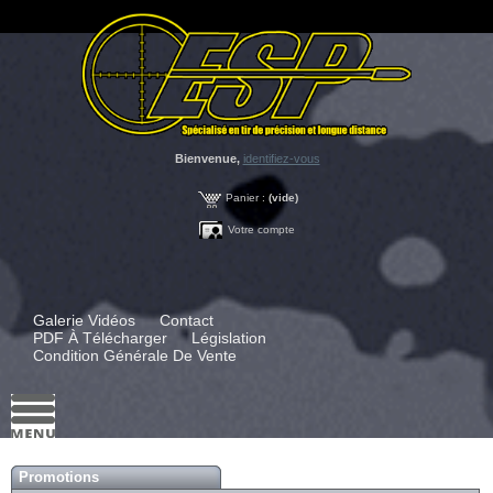
Bienvenue,
identifiez-vous
Panier :
(vide)
Votre compte
Galerie Vidéos
Contact
PDF À Télécharger
Législation
Condition Générale De Vente
Promotions