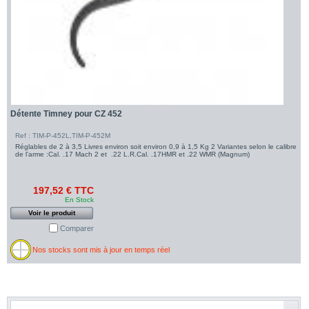
Détente Timney pour CZ 452
Ref : TIM-P-452L,TIM-P-452M
Réglables de 2 à 3,5 Livres environ soit environ 0,9 à 1,5 Kg 2 Variantes selon le calibre
de l'arme :Cal. .17 Mach 2 et .22 L.R.Cal. .17HMR et .22 WMR (Magnum)
197,52 € TTC
En Stock
Voir le produit
Comparer
Nos stocks sont mis à jour en temps réel