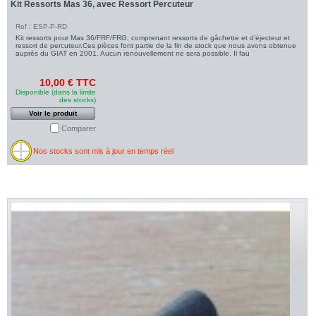
Kit Ressorts Mas 36, avec Ressort Percuteur
Ref : ESP-P-RD
Kit ressorts pour Mas 36/FRF/FRG, comprenant ressorts de gâchette et d’éjecteur et
ressort de percuteur.Ces pièces font partie de la fin de stock que nous avons obtenue
auprès du GIAT en 2001. Aucun renouvellement ne sera possible. Il fau
10,00 € TTC
Disponible (dans la limite
des stocks)
Voir le produit
Comparer
Nos stocks sont mis à jour en temps réel