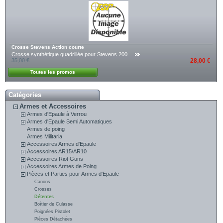
Crosse Stevens Action courte
Crosse synthétique quadrillée pour Stevens 200...
35,00 €
28,00 €
Toutes les promos
Catégories
Armes et Accessoires
Armes d'Epaule à Verrou
Armes d'Epaule Semi Automatiques
Armes de poing
Armes Militaria
Accessoires Armes d'Epaule
Accessoires AR15/AR10
Accessoires Riot Guns
Accessoires Armes de Poing
Pièces et Parties pour Armes d'Epaule
Canons
Crosses
Détentes
Boîtier de Culasse
Poignées Pistolet
Pièces Détachées