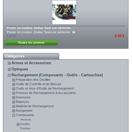
Poster en couleur. Zodiac Seal vue aérienne.
Poster en couleur. Zodiac Seal vue aérienne.
7,50 €
4,50 €
Toutes les promos
Catégories
Armes et Accessoires
Optiques
Rechargement (Composants - Outils - Cartouches)
Préparation des Douilles
Outils de Contrôle et de Mesure
Outils et Jeux d'Outils de Rechargement
Presses de Rechargement & Accessoires
Doseuses
Balances
Matériel de Rechargement
Rangement
Composants
Amorces
Douilles
Poudres