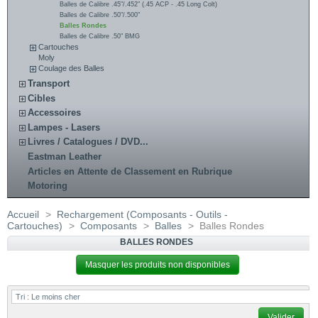
Balles de Calibre .45"/.452" (.45 ACP - .45 Long Colt)
Balles de Calibre .50"/.500"
Balles Rondes
Balles de Calibre .50" BMG
Cartouches
Moly
Coulage des Balles
Transport
Cibles
Accessoires
Lampes - Lasers
Livres / Catalogues / DVD...
Eastman Leather
Articles en Attente de Classement en Rubrique
Motoring
Accueil
>
Rechargement (Composants - Outils -
Cartouches)
>
Composants
>
Balles
>
Balles Rondes
BALLES RONDES
Masquer les produits non disponibles
Tri :
Le moins cher
Valider