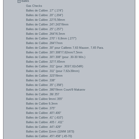
Balles
Gas Checks
Balles de Calibre .17" (.174")
Balles de Calibre .20" (.204")
Balles de Calibre .22"/5,56mm
Balles de Calibre .24"/.243"/6mm
Balles de Calibre .25" (.257")
Balles de Calibre .264"/6,5mm
Balles de Calibre .270" / 6,8mm (.277")
Balles de Calibre .284"/7mm
Balles de Calibre .30" pour Calibres 7,63 Mauser, 7,65 Para.
Balles de Calibre .30"/.308"/7,62mm/7,5mm
Balles de Calibre .30"/.308" (pour .30-30 Win.)
Balles de Calibre .32"/7,65mm
Balles de Calibre .311" (pour .303/7,62x54R)
Balles de Calibre .311" (pour 7,62x39mm)
Balles de Calibre .323"/8mm
Balles de Calibre .338"
Balles de Calibre .35" (.358")
Balles de Calibre .380"/9mm Court/9 Makarov
Balles de Calibre .38/.357
Balles de Calibre 9mm/.355"
Balles de Calibre 9,3mm
Balles de Calibre .375"
Balles de Calibre .40"/.400"
Balles de Calibre .41" (.410")
Balles de Calibre .405 / .411"
Balles de Calibre .44"/.429"
Balles de Calibre 11mm (11MM 1873)
Balles de Calibre .45"/.458" (.45-70)