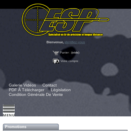
Bienvenue,
identifiez-vous
Panier :
(vide)
Votre compte
Galerie Vidéos
Contact
PDF À Télécharger
Législation
Condition Générale De Vente
Promotions