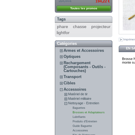
204,44 €
194,22 €
Toutes les promos
Tags
phare chasse projecteur
lightfor
Imprimer
Catégories
EN S
Armes et Accessoires
Optiques
Brosse N
Rechargement
monte sur
(Composants - Outils -
Cartouches)
Transport
Cibles
Accessoires
Matériel de tir
Matériel militaire
Nettoyage - Entretien
Baguettes
Brosses et Adaptateurs
Lubrifiants
Produits d'Entretien
Guide Baguette
Accessoires
Kits de Nettoyage