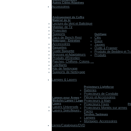
Autres Cibles Réactives
Accessoires
Aménagement de Coffre
Matériel de tir
Lecture du Vent et Balistique
Matelas de Tir
Protection
Supports
Outillage
Sacs de Bench Rest
Clés
Nettoyage - Entretien
Etaux
Accessoires
Jauges
Baguettes
Outils à Frapper
Guide Baguette
Produits de Bedding et Tr
Brosses et Adaptateurs
Produits
Produits d'Entretien
Patches, Chiffons, Cotons, ...
Lubrifiants
Kits de Nettoyage
Supports de Nettoyage
Lampes & Lasers
Projecteurs Lightforce
Batteries
Projecteurs de Conduite
Pièces et Accessoires
Lampes pour Armes
Projecteurs à Main
Modules Lampe / Laser
Lasers
Projecteurs Fixes
Pi
Lasers Universels
Projecteurs Montés sur armes
Lasers Spécifiques
Packs
Torches Tactiques
Lampes
Montages, Accessoires
Livres/Catalogues/DVD