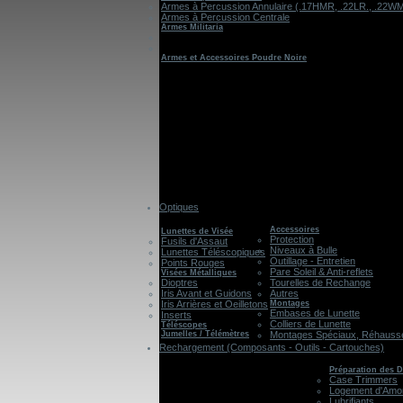
Armes à Percussion Annulaire (.17HMR, .22LR., .22W
Armes à Percussion Centrale
Armes Militaria
Armes et Accessoires Poudre Noire
Optiques
Accessoires
Lunettes de Visée
Protection
Fusils d'Assaut
Niveaux à Bulle
Lunettes Téléscopiques
Outillage - Entretien
Points Rouges
Pare Soleil & Anti-reflets
Visées Métalliques
Dioptres
Tourelles de Rechange
Iris Avant et Guidons
Autres
Iris Arrières et Oeilletons
Montages
Embases de Lunette
Inserts
Colliers de Lunette
Téléscopes
Jumelles / Télémètres
Montages Spéciaux, Réhausses
Rechargement (Composants - Outils - Cartouches)
Préparation des D
Case Trimmers
Logement d'Amo
Lubrifiants