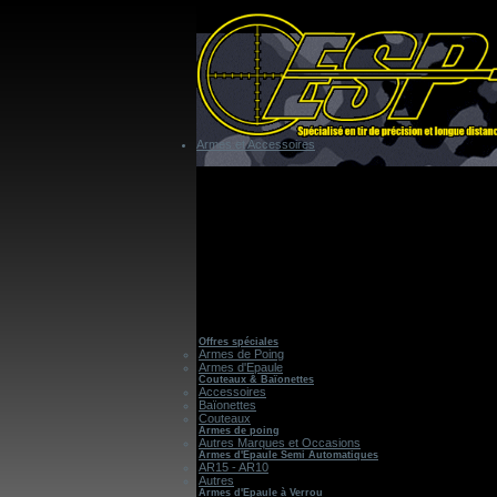
Armes et Accessoires
Offres spéciales
Armes de Poing
Armes d'Epaule
Couteaux & Baïonettes
Accessoires
Baïonettes
Couteaux
Armes de poing
Autres Marques et Occasions
Armes d'Epaule Semi Automatiques
AR15 - AR10
Autres
Armes d'Epaule à Verrou