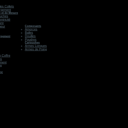
les Collets
rgement
e et de Mesure
ouches
ntricité
ure
ueur
Composants
Amorces
Balles
Douilles
argement
Poudres
Cartouches
Armes Longues
Armes de Poing
 Coffre
ns
ement
es
age