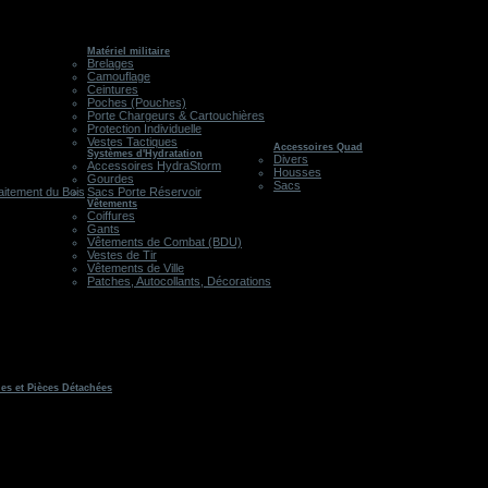
Matériel militaire
Brelages
Camouflage
Ceintures
Poches (Pouches)
Porte Chargeurs & Cartouchières
Protection Individuelle
Vestes Tactiques
Accessoires Quad
Systèmes d'Hydratation
Divers
Accessoires HydraStorm
Housses
Gourdes
Sacs
aitement du Bois
Sacs Porte Réservoir
Vêtements
Coiffures
Gants
Vêtements de Combat (BDU)
Vestes de Tir
Vêtements de Ville
Patches, Autocollants, Décorations
les et Pièces Détachées