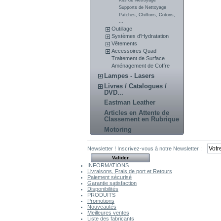
Supports de Nettoyage
Patches, Chiffons, Cotons,
...
Outillage
Systèmes d'Hydratation
Vêtements
Accessoires Quad
Traitement de Surface
Aménagement de Coffre
Lampes - Lasers
Livres / Catalogues /
DVD...
Eastman Leather
Articles en Attente de
Classement en Rubrique
Motoring
Newsletter !
Inscrivez-vous à notre Newsletter :
INFORMATIONS
Livraisons, Frais de port et Retours
Paiement sécurisé
Garantie satisfaction
Disponibilités
PRODUITS
Promotions
Nouveautés
Meilleures ventes
Liste des fabricants