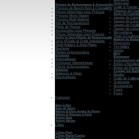
Nettoyage
Presses de Rechargement & Accessoires
Outils à Tourner 
Presses de Bench Rest à Crémaillère
Plateaux de Cha
Pièces Détachées pour Presses
Outils de Contrôl
Presses Mono-Station
Jauges de Cart
Presses Multi Stations
Jauges de Conce
Kits de Rechargement
Jauges de Feuill
Pieds de Presse
Jauges de Long
Accessoires pour Presses
Micromètres
Pièces Détachées pour Presses
Pieds à Coulisse
Outils et Jeux d'Outils de Rechargement
Matériel de Rech
Jeux d'Outils et Outils individuels
Amorceurs
Shell Holders & Shell Plates
Tire Balles
Bushings
Autres
Parties et Accessoires
Moly
Doseuses
Rangement
Automatiques
Aménagement de
Doseuses Volumétriques
Boîtes à Munitio
Pièces et Accessoires
Boîtes de Rang
Balances
Coulage des Ball
Balances à Fléau
Moules
Electroniques
Outils de Calibr
Graissage
Accessoires
Fours
Fours
Transport
Sacs à Dos
Sacs de Sport
Valises & Etuis Armes de Poing
Valises & Housses à Fusil
Autres Sacs
Autres Valises
Cibles
Cibles Fluo.
Cibles Papier/Carton
Cibles Métalliques