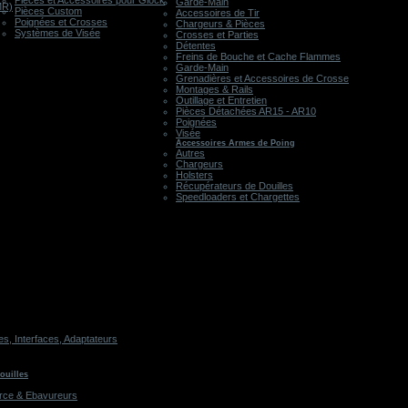
Pièces et Accessoires pour Glock
Garde-Main
MR)
Pièces Custom
Accessoires de Tir
Poignées et Crosses
Chargeurs & Pièces
Systèmes de Visée
Crosses et Parties
Détentes
Freins de Bouche et Cache Flammes
Garde-Main
Grenadières et Accessoires de Crosse
Montages & Rails
Outillage et Entretien
Pièces Détachées AR15 - AR10
Poignées
Visée
Accessoires Armes de Poing
Autres
Chargeurs
Holsters
Récupérateurs de Douilles
Speedloaders et Chargettes
, Interfaces, Adaptateurs
ouilles
rce & Ebavureurs