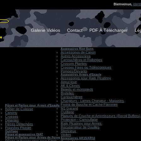
Bienvenue,
ident
Galerie Vidéos
Contact
PDF À Télécharger
Lég
Accessoires Riot Guns
Accessoires de Canon
Autres Accessoires
Cartouchières et Rallonges
Crosses Pliantes
Crosses Fixes ou Téléscopiques
Pompes/Devants
Accessoires Armes d'Epaule
Accessoires pour Rails Picatinny
Appui-joue
AK & Clones
Bipieds et monopieds
Bretelles
Cartouchières
Chargeurs - Lames Chargeur - Magasins
Freins de Bouche et Cache Flammes
Pièces et Parties pour Armes d'Epaule
M1 Garand
Boîtier de Culasse
Outillage
Canons
Plaques de Couche et Amortisseurs (Recoil Buffers)
Crosses
Protection - Camouflage
Détentes
Rails Picatinny pour Armes
Pièces Détachées
Récupérateur de Douilles
Poignées Pistolet
Silencieux
Outillage
Pièces et accessoires GIAT
Visées
Pièces et Parties pour Armes de Poing
Accessoires AR15/AR10