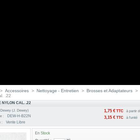
>
Accessoires
>
Nettoyage - Entretien
>
Brosses et Adaptateurs
>
l. .22
 NYLON CAL. .22
:
Dewey (J. Dewey)
1,75 €
TTC
à partir 
DEW-H-B22N
e :
3,15 €
TTC
à l'unité
Vente Libre
e :
En Stock