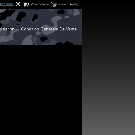
ifiez-vous
Votre compte
Panier :
(vide)
islation
Condition Générale De Vente