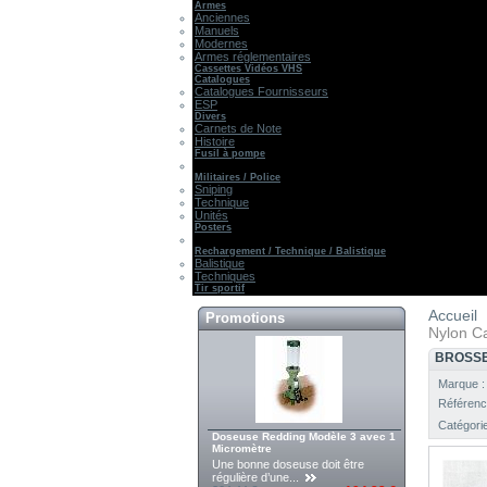
Armes
Anciennes
Manuels
Modernes
Armes réglementaires
Cassettes Vidéos VHS
Catalogues
Catalogues Fournisseurs
ESP
Divers
Carnets de Note
Histoire
Fusil à pompe
Militaires / Police
Sniping
Technique
Unités
Posters
Rechargement / Technique / Balistique
Balistique
Techniques
Tir sportif
Accueil
Promotions
Nylon Ca
BROSSE
Marque 
Référenc
Catégori
Doseuse Redding Modèle 3 avec 1
Micromètre
Une bonne doseuse doit être
régulière d’une...