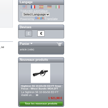
Langage
Traduction automatique :
Translate
Powered by
Devises
£
€
Panier
, se
article
(vide)
Nouveaux produits
Sightron S6 10-60x56 ED FT Snap
Focus - Wheel Bundle MOA-2FT
La Sightron S6 10-60x56 ED FT
établit un...
1 921,98 €
Tous les nouveaux produits