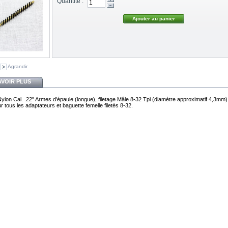
Quantité :
Agrandir
AVOIR PLUS
ylon Cal. .22" Armes d'épaule (longue), filetage Mâle 8-32 Tpi (diamètre approximatif 4,3mm)
 tous les adaptateurs et baguette femelle filetés 8-32.