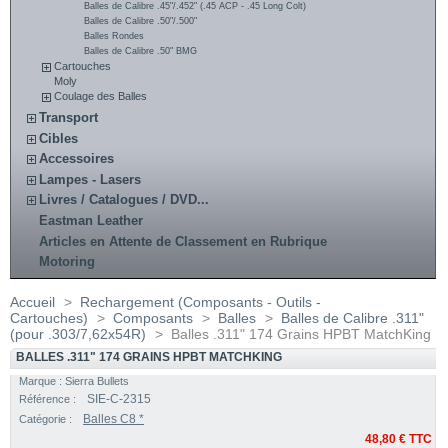
Balles de Calibre .45"/.452" (.45 ACP - .45 Long Colt)
Balles de Calibre .50"/.500"
Balles Rondes
Balles de Calibre .50" BMG
Cartouches
Moly
Coulage des Balles
Transport
Cibles
Accessoires
Lampes - Lasers
Livres / Catalogues / DVD...
Eastman Leather
Articles en Attente de Classement en Rubrique
Motoring
Accueil
>
Rechargement (Composants - Outils -
Cartouches)
>
Composants
>
Balles
>
Balles de Calibre .311"
(pour .303/7,62x54R)
>
Balles .311" 174 Grains HPBT MatchKing
BALLES .311" 174 GRAINS HPBT MATCHKING
Marque :
Sierra Bullets
SIE-C-2315
Référence :
Balles C8 *
Catégorie :
48,80 €
TTC