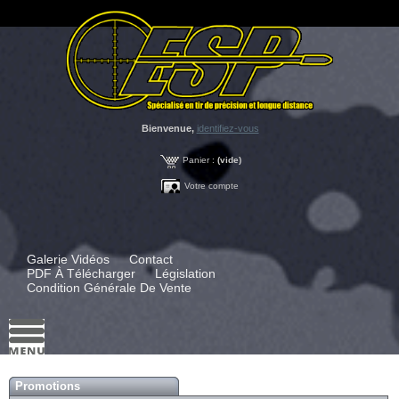
Bienvenue,
identifiez-vous
Panier :
(vide)
Votre compte
Galerie Vidéos
Contact
PDF À Télécharger
Législation
Condition Générale De Vente
Promotions