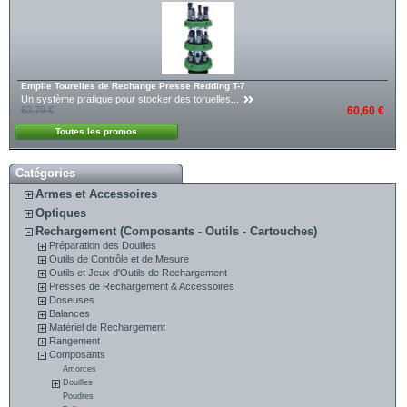
Empile Tourelles de Rechange Presse Redding T-7
Un système pratique pour stocker des toruelles...
63,79 €
60,60 €
Toutes les promos
Catégories
Armes et Accessoires
Optiques
Rechargement (Composants - Outils - Cartouches)
Préparation des Douilles
Outils de Contrôle et de Mesure
Outils et Jeux d'Outils de Rechargement
Presses de Rechargement & Accessoires
Doseuses
Balances
Matériel de Rechargement
Rangement
Composants
Amorces
Douilles
Poudres