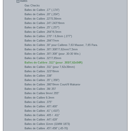
Balles
Gas Checks
Balles de Calibre .17" (.174")
Balles de Calibre .20" (.204")
Balles de Calibre .22"/5,56mm
Balles de Calibre .24"/.243"/6mm
Balles de Calibre .25" (.257")
Balles de Calibre .264"/6,5mm
Balles de Calibre .270" / 6,8mm (.277")
Balles de Calibre .284"/7mm
Balles de Calibre .30" pour Calibres 7,63 Mauser, 7,65 Para.
Balles de Calibre .30"/.308"/7,62mm/7,5mm
Balles de Calibre .30"/.308" (pour .30-30 Win.)
Balles de Calibre .32"/7,65mm
Balles de Calibre .311" (pour .303/7,62x54R)
Balles de Calibre .311" (pour 7,62x39mm)
Balles de Calibre .323"/8mm
Balles de Calibre .338"
Balles de Calibre .35" (.358")
Balles de Calibre .380"/9mm Court/9 Makarov
Balles de Calibre .38/.357
Balles de Calibre 9mm/.355"
Balles de Calibre 9,3mm
Balles de Calibre .375"
Balles de Calibre .40"/.400"
Balles de Calibre .41" (.410")
Balles de Calibre .405 / .411"
Balles de Calibre .44"/.429"
Balles de Calibre 11mm (11MM 1873)
Balles de Calibre .45"/.458" (.45-70)