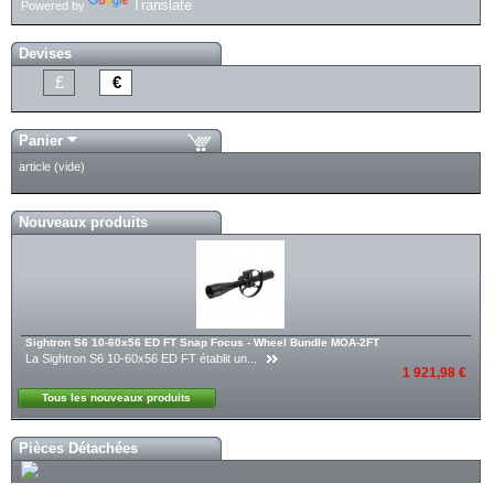
Translate
Powered by
Devises
£
€
Panier
article
(vide)
Nouveaux produits
Sightron S6 10-60x56 ED FT Snap Focus - Wheel Bundle MOA-2FT
La Sightron S6 10-60x56 ED FT établit un...
1 921,98 €
Tous les nouveaux produits
Pièces Détachées