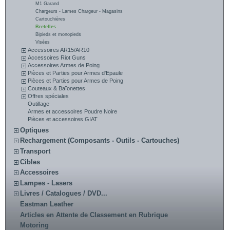
M1 Garand
Chargeurs - Lames Chargeur - Magasins
Cartouchières
Bretelles
Bipieds et monopieds
Visées
Accessoires AR15/AR10
Accessoires Riot Guns
Accessoires Armes de Poing
Pièces et Parties pour Armes d'Epaule
Pièces et Parties pour Armes de Poing
Couteaux & Baïonettes
Offres spéciales
Outillage
Armes et accessoires Poudre Noire
Pièces et accessoires GIAT
Optiques
Rechargement (Composants - Outils - Cartouches)
Transport
Cibles
Accessoires
Lampes - Lasers
Livres / Catalogues / DVD...
Eastman Leather
Articles en Attente de Classement en Rubrique
Motoring