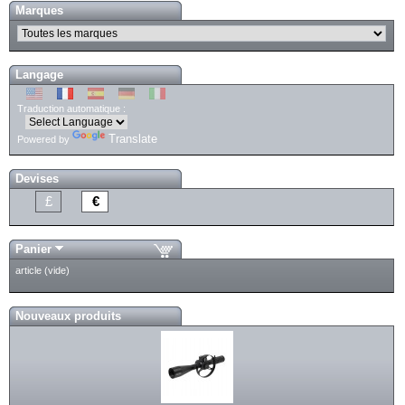
Marques
Langage
Traduction automatique :
Translate
Powered by
Devises
£
€
Panier
article
(vide)
Nouveaux produits