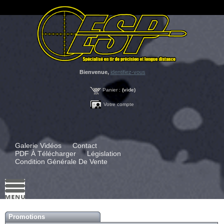
Bienvenue,
identifiez-vous
Panier :
(vide)
Votre compte
Galerie Vidéos
Contact
PDF À Télécharger
Législation
Condition Générale De Vente
Promotions