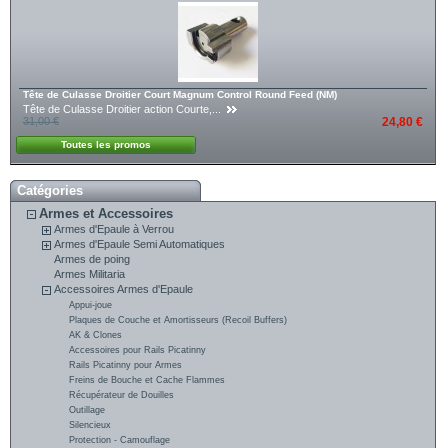
Tête de Culasse Droitier Court Magnum Control Round Feed (NM)
Tête de Culasse Droitier action Courte,...
31,00 €
24,80 €
Toutes les promos
Catégories
Armes et Accessoires
Armes d'Epaule à Verrou
Armes d'Epaule Semi Automatiques
Armes de poing
Armes Militaria
Accessoires Armes d'Epaule
Appui-joue
Plaques de Couche et Amortisseurs (Recoil Buffers)
AK & Clones
Accessoires pour Rails Picatinny
Rails Picatinny pour Armes
Freins de Bouche et Cache Flammes
Récupérateur de Douilles
Outillage
Silencieux
Protection - Camouflage