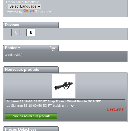
Traduction automatique :
Translate
Powered by
Devises
£
€
Panier
article
(vide)
Nouveaux produits
Sightron S6 10-60x56 ED FT Snap Focus - Wheel Bundle MOA-2FT
La Sightron S6 10-60x56 ED FT établit un...
1 921,98 €
Tous les nouveaux produits
Pièces Détachées