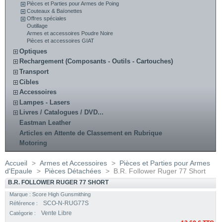
Pièces et Parties pour Armes de Poing
Couteaux & Baïonettes
Offres spéciales
Outillage
Armes et accessoires Poudre Noire
Pièces et accessoires GIAT
Optiques
Rechargement (Composants - Outils - Cartouches)
Transport
Cibles
Accessoires
Lampes - Lasers
Livres / Catalogues / DVD...
Eastman Leather
Articles en Attente de Classement en Rubrique
Motoring
Accueil
>
Armes et Accessoires
>
Pièces et Parties pour Armes
d'Epaule
>
Pièces Détachées
>
B.R. Follower Ruger 77 Short
B.R. FOLLOWER RUGER 77 SHORT
Marque :
Score High Gunsmithing
SCO-N-RUG77S
Référence :
Vente Libre
Catégorie :