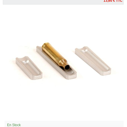
13,60 €
TTC
En Stock