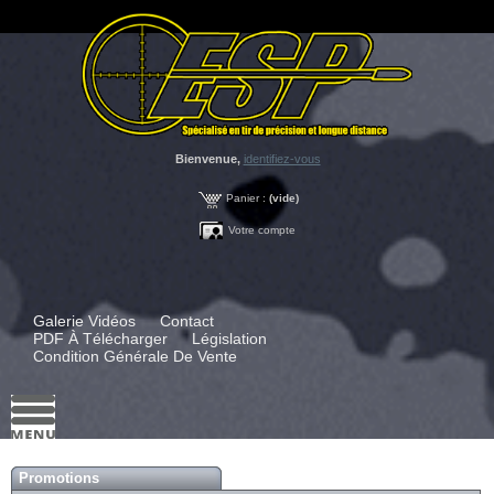
Bienvenue,
identifiez-vous
Panier :
(vide)
Votre compte
Galerie Vidéos
Contact
PDF À Télécharger
Législation
Condition Générale De Vente
Promotions