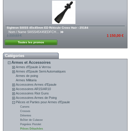
Sightron SIIISS 45x45mm ED Réticule Cross Hair - 25184
Nom / Name SIIISS45X45EDFCH...
1 210,53 €
1 150,00 €
Toutes les promos
Catégories
Armes et Accessoires
Armes d'Epaule à Verrou
Armes d'Epaule Semi Automatiques
Armes de poing
Armes Militaria
Accessoires Armes d'Epaule
Accessoires AR15/AR10
Accessoires Riot Guns
Accessoires Armes de Poing
Pièces et Parties pour Armes d'Epaule
Canons
Crosses
Détentes
Boîtier de Culasse
Poignées Pistolet
Pièces Détachées