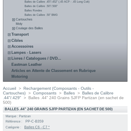
Balles de Calibre .45"/.452" (.45 ACP - .45 Long Colt)
Balles de Calibre .50"/.500"
Balles Rondes
Balles de Calibre .50" BMG
Cartouches
Moly
Coulage des Balles
Transport
Cibles
Accessoires
Lampes - Lasers
Livres / Catalogues / DVD...
Eastman Leather
Articles en Attente de Classement en Rubrique
Motoring
Accueil
>
Rechargement (Composants - Outils -
Cartouches)
>
Composants
>
Balles
>
Balles de Calibre
.44"/.429"
>
Balles .44" 240 Grains SJFP Partizan (en sachet de
500)
BALLES .44" 240 GRAINS SJFP PARTIZAN (EN SACHET DE 500)
Marque :
Partizan
PP-C-B359
Référence :
Balles C6 - C7 *
Catégorie :