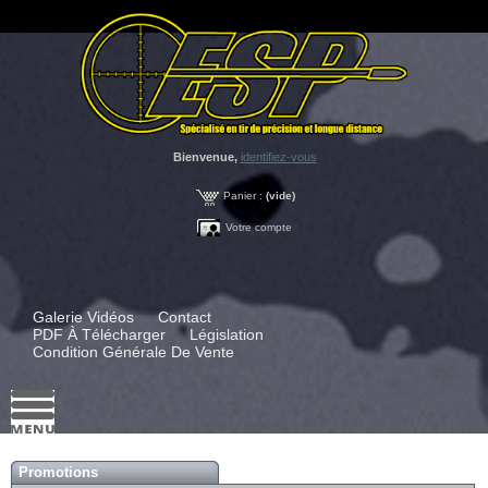
Bienvenue,
identifiez-vous
Panier :
(vide)
Votre compte
Galerie Vidéos
Contact
PDF À Télécharger
Législation
Condition Générale De Vente
Promotions