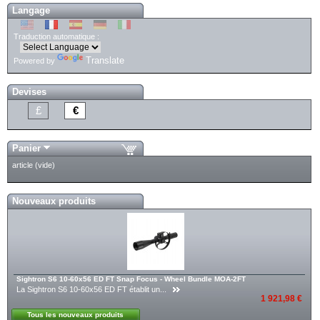
Langage
Traduction automatique :
Translate
Powered by
Devises
£
€
Panier
article
(vide)
Nouveaux produits
Sightron S6 10-60x56 ED FT Snap Focus - Wheel Bundle MOA-2FT
La Sightron S6 10-60x56 ED FT établit un...
1 921,98 €
Tous les nouveaux produits