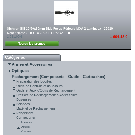
Sightron SIII 10-50x60mm Side Focus Réticule MOA-2 Lumineux - 25010
Nom / Name SIIISS1050X60FTIRMOA...
1 691,03 €
1 606,48 €
Toutes les promos
Catégories
Armes et Accessoires
Optiques
Rechargement (Composants - Outils - Cartouches)
Préparation des Douilles
Outils de Contrôle et de Mesure
Outils et Jeux d'Outils de Rechargement
Presses de Rechargement & Accessoires
Doseuses
Balances
Matériel de Rechargement
Rangement
Composants
Amorces
Douilles
Poudres