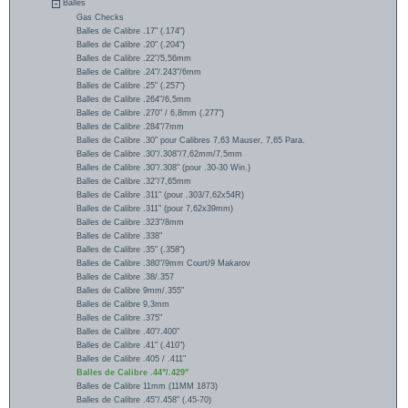
Balles
Gas Checks
Balles de Calibre .17" (.174")
Balles de Calibre .20" (.204")
Balles de Calibre .22"/5,56mm
Balles de Calibre .24"/.243"/6mm
Balles de Calibre .25" (.257")
Balles de Calibre .264"/6,5mm
Balles de Calibre .270" / 6,8mm (.277")
Balles de Calibre .284"/7mm
Balles de Calibre .30" pour Calibres 7,63 Mauser, 7,65 Para.
Balles de Calibre .30"/.308"/7,62mm/7,5mm
Balles de Calibre .30"/.308" (pour .30-30 Win.)
Balles de Calibre .32"/7,65mm
Balles de Calibre .311" (pour .303/7,62x54R)
Balles de Calibre .311" (pour 7,62x39mm)
Balles de Calibre .323"/8mm
Balles de Calibre .338"
Balles de Calibre .35" (.358")
Balles de Calibre .380"/9mm Court/9 Makarov
Balles de Calibre .38/.357
Balles de Calibre 9mm/.355"
Balles de Calibre 9,3mm
Balles de Calibre .375"
Balles de Calibre .40"/.400"
Balles de Calibre .41" (.410")
Balles de Calibre .405 / .411"
Balles de Calibre .44"/.429"
Balles de Calibre 11mm (11MM 1873)
Balles de Calibre .45"/.458" (.45-70)