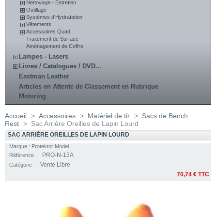
Nettoyage - Entretien
Outillage
Systèmes d'Hydratation
Vêtements
Accessoires Quad
Traitement de Surface
Aménagement de Coffre
Lampes - Lasers
Livres / Catalogues / DVD...
Eastman Leather
Articles en Attente de Classement en Rubrique
Motoring
Accueil
>
Accessoires
>
Matériel de tir
>
Sacs de Bench
Rest
>
Sac Arrière Oreilles de Lapin Lourd
SAC ARRIÈRE OREILLES DE LAPIN LOURD
Marque :
Protektor Model
PRO-N-13A
Référence :
Vente Libre
Catégorie :
70,74 €
TTC