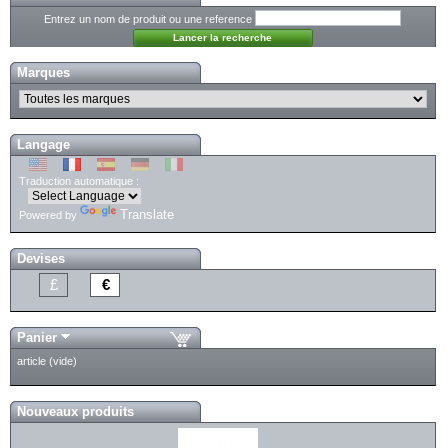
Entrez un nom de produit ou une reference
Marques
Langage
Traduction automatique :
Translate
Powered by
Devises
£
€
Panier
article
(vide)
Nouveaux produits