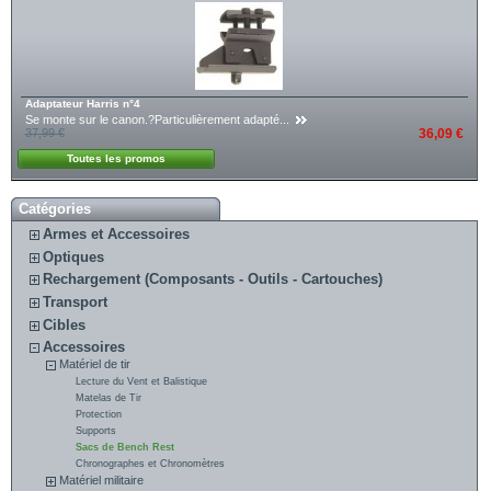
Adaptateur Harris n°4
Se monte sur le canon.?Particulièrement adapté...
37,99 €
36,09 €
Toutes les promos
Catégories
Armes et Accessoires
Optiques
Rechargement (Composants - Outils - Cartouches)
Transport
Cibles
Accessoires
Matériel de tir
Lecture du Vent et Balistique
Matelas de Tir
Protection
Supports
Sacs de Bench Rest
Chronographes et Chronomètres
Matériel militaire