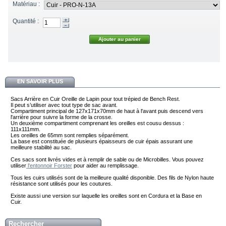
Matériau :
Quantité :
EN SAVOIR PLUS
Sacs Arrière en Cuir Oreille de Lapin pour tout trépied de Bench Rest.
Il peut s’utiliser avec tout type de sac avant.
Compartiment principal de 127x171x70mm de haut à l'avant puis descend vers
l'arrière pour suivre la forme de la crosse.
Un deuxième compartiment comprenant les oreilles est cousu dessus :
111x111mm.
Les oreilles de 65mm sont remplies séparément.
La base est constituée de plusieurs épaisseurs de cuir épais assurant une
meilleure stabilité au sac.
Ces sacs sont livrés vides et à remplir de sable ou de Microbilles. Vous pouvez
utiliser
l'entonnoir Forster
pour aider au remplissage.
Tous les cuirs utilisés sont de la meilleure qualité disponible. Des fils de Nylon haute
résistance sont utilisés pour les coutures.
Existe aussi une version sur laquelle les oreilles sont en Cordura et la Base en
Cuir.
Rechercher