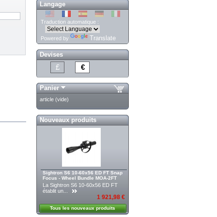
Langage
Traduction automatique :
Translate
Powered by
Devises
£
€
Panier
article
(vide)
Nouveaux produits
Sightron S6 10-60x56 ED FT Snap
Focus - Wheel Bundle MOA-2FT
La Sightron S6 10-60x56 ED FT
établit un...
1 921,98 €
Tous les nouveaux produits