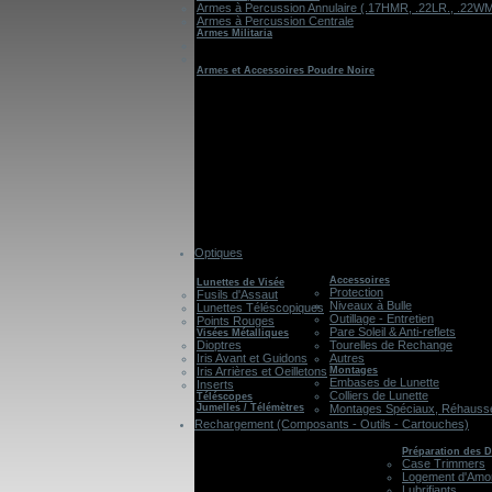
Armes à Percussion Annulaire (.17HMR, .22LR., .22W
Armes à Percussion Centrale
Armes Militaria
Armes et Accessoires Poudre Noire
Optiques
Accessoires
Lunettes de Visée
Protection
Fusils d'Assaut
Niveaux à Bulle
Lunettes Téléscopiques
Outillage - Entretien
Points Rouges
Pare Soleil & Anti-reflets
Visées Métalliques
Dioptres
Tourelles de Rechange
Iris Avant et Guidons
Autres
Iris Arrières et Oeilletons
Montages
Embases de Lunette
Inserts
Colliers de Lunette
Téléscopes
Jumelles / Télémètres
Montages Spéciaux, Réhausses
Rechargement (Composants - Outils - Cartouches)
Préparation des D
Case Trimmers
Logement d'Amo
Lubrifiants