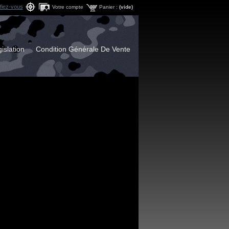
ifiez-vous
Votre compte
Panier :
(vide)
islation
Condition Générale De Vente