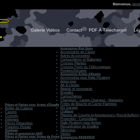
Bienvenue,
ident
Galerie Vidéos
Contact
PDF À Télécharger
Lég
Accessoires Riot Guns
Accessoires de Canon
Autres Accessoires
Cartouchières et Rallonges
Crosses Pliantes
Crosses Fixes ou Téléscopiques
Pompes/Devants
Accessoires Armes d'Epaule
Accessoires pour Rails Picatinny
Appui-joue
AK & Clones
Bipieds et monopieds
Bretelles
Cartouchières
Chargeurs - Lames Chargeur - Magasins
Freins de Bouche et Cache Flammes
Pièces et Parties pour Armes d'Epaule
M1 Garand
Boîtier de Culasse
Outillage
Canons
Plaques de Couche et Amortisseurs (Recoil Buffers)
Crosses
Protection - Camouflage
Détentes
Rails Picatinny pour Armes
Pièces Détachées
Récupérateur de Douilles
Poignées Pistolet
Silencieux
Outillage
Pièces et accessoires GIAT
Visées
Pièces et Parties pour Armes de Poing
Accessoires AR15/AR10