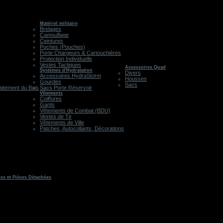
Matériel militaire
Brelages
Camouflage
Ceintures
Poches (Pouches)
Porte Chargeurs & Cartouchières
Protection Individuelle
Vestes Tactiques
Accessoires Quad
Systèmes d'Hydratation
Divers
Accessoires HydraStorm
Housses
Gourdes
Sacs
aitement du Bois
Sacs Porte Réservoir
Vêtements
Coiffures
Gants
Vêtements de Combat (BDU)
Vestes de Tir
Vêtements de Ville
Patches, Autocollants, Décorations
les et Pièces Détachées