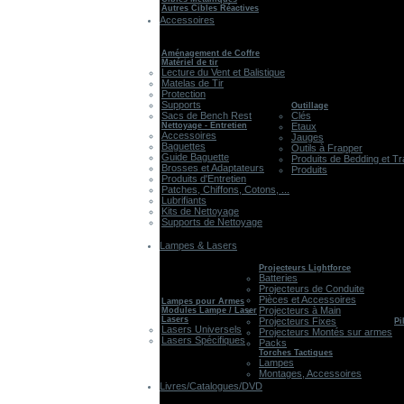
Autres Cibles Réactives
Accessoires
Aménagement de Coffre
Matériel de tir
Lecture du Vent et Balistique
Matelas de Tir
Protection
Supports
Outillage
Sacs de Bench Rest
Clés
Nettoyage - Entretien
Etaux
Accessoires
Jauges
Baguettes
Outils à Frapper
Guide Baguette
Produits de Bedding et Tr
Brosses et Adaptateurs
Produits
Produits d'Entretien
Patches, Chiffons, Cotons, ...
Lubrifiants
Kits de Nettoyage
Supports de Nettoyage
Lampes & Lasers
Projecteurs Lightforce
Batteries
Projecteurs de Conduite
Pièces et Accessoires
Lampes pour Armes
Projecteurs à Main
Modules Lampe / Laser
Lasers
Projecteurs Fixes
Pi
Lasers Universels
Projecteurs Montés sur armes
Lasers Spécifiques
Packs
Torches Tactiques
Lampes
Montages, Accessoires
Livres/Catalogues/DVD