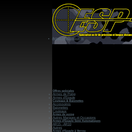
Armes et Accessoires
Offres spéciales
Armes de Poing
Armes d'Epaule
Couteaux & Baïonettes
Accessoires
Baïonettes
Couteaux
Armes de poing
Autres Marques et Occasions
Armes d'Epaule Semi Automatiques
AR15 - AR10
Autres
Armes d'Epaule à Verrou