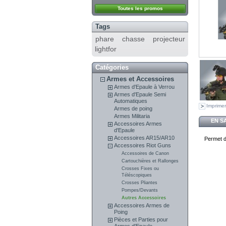
Toutes les promos
Tags
phare chasse projecteur
lightfor
Catégories
Armes et Accessoires
Armes d'Epaule à Verrou
Armes d'Epaule Semi
Automatiques
Imprimer
Armes de poing
Armes Militaria
EN S
Accessoires Armes
d'Epaule
Accessoires AR15/AR10
Permet d
Accessoires Riot Guns
Accessoires de Canon
Cartouchières et Rallonges
Crosses Fixes ou
Téléscopiques
Crosses Pliantes
Pompes/Devants
Autres Accessoires
Accessoires Armes de
Poing
Pièces et Parties pour
Armes d'Epaule