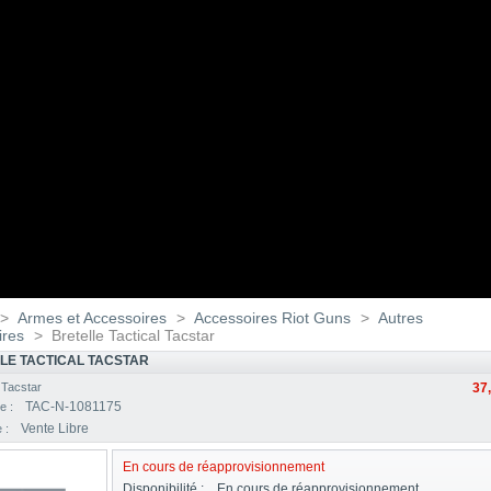
>
Armes et Accessoires
>
Accessoires Riot Guns
>
Autres
ires
>
Bretelle Tactical Tacstar
LE TACTICAL TACSTAR
:
Tacstar
37
TAC-N-1081175
e :
Vente Libre
e :
En cours de réapprovisionnement
Disponibilité :
En cours de réapprovisionnement