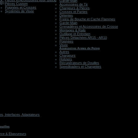
Pièces et Accessoires pour Glock
Garde-Main
MR)
Pièces Custom
Accessoires de Tir
Poignées et Crosses
Chargeurs & Pièces
Systèmes de Visée
Crosses et Parties
Détentes
Freins de Bouche et Cache Flammes
Garde-Main
Grenadières et Accessoires de Crosse
Montages & Rails
Outillage et Entretien
Pièces Détachées AR15 - AR10
Poignées
Visée
Accessoires Armes de Poing
Autres
Chargeurs
Holsters
Récupérateurs de Douilles
Speedloaders et Chargettes
, Interfaces, Adaptateurs
ouilles
rce & Ebavureurs