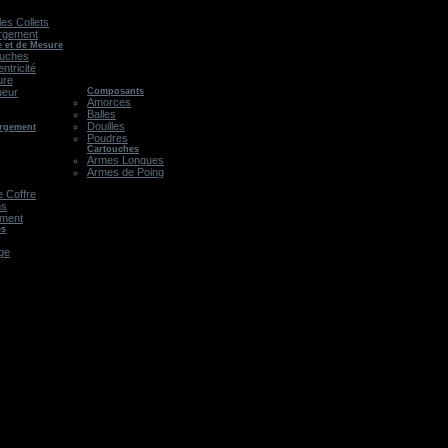
les Collets
rgement
e et de Mesure
ouches
ntricité
ure
ueur
Composants
Amorces
Balles
Douilles
argement
Poudres
Cartouches
Armes Longues
Armes de Poing
 Coffre
ns
ement
es
age