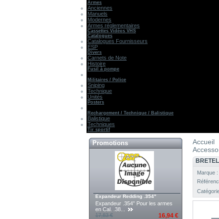
Armes
Anciennes
Manuels
Modernes
Armes réglementaires
Cassettes Vidéos VHS
Catalogues
Catalogues Fournisseurs
ESP
Divers
Carnets de Note
Histoire
Fusil à pompe
Militaires / Police
Sniping
Technique
Unités
Posters
Rechargement / Technique / Balistique
Balistique
Techniques
Tir sportif
Accueil
Promotions
Accesso
BRETEL
Marque 
Référenc
Catégori
Expandeur Redding .354"
Expandeur .354” Pour les armes
en Cal. .38...
17,83 €
16,94 €