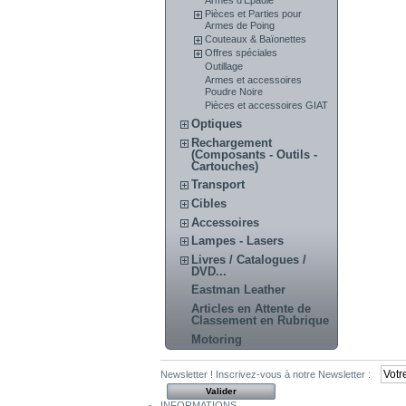
Pièces et Parties pour
Armes de Poing
Couteaux & Baïonettes
Offres spéciales
Outillage
Armes et accessoires
Poudre Noire
Pièces et accessoires GIAT
Optiques
Rechargement
(Composants - Outils -
Cartouches)
Transport
Cibles
Accessoires
Lampes - Lasers
Livres / Catalogues /
DVD...
Eastman Leather
Articles en Attente de
Classement en Rubrique
Motoring
Newsletter !
Inscrivez-vous à notre Newsletter :
INFORMATIONS