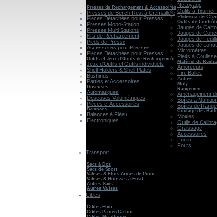
Nettoyage
Presses de Rechargement & Accessoires
Outils à Tourner 
Presses de Bench Rest à Crémaillère
Plateaux de Cha
Pièces Détachées pour Presses
Outils de Contrôl
Presses Mono-Station
Jauges de Cart
Presses Multi Stations
Jauges de Conce
Kits de Rechargement
Jauges de Feuill
Pieds de Presse
Jauges de Long
Accessoires pour Presses
Micromètres
Pièces Détachées pour Presses
Pieds à Coulisse
Outils et Jeux d'Outils de Rechargement
Matériel de Rech
Jeux d'Outils et Outils individuels
Amorceurs
Shell Holders & Shell Plates
Tire Balles
Bushings
Autres
Parties et Accessoires
Moly
Doseuses
Rangement
Automatiques
Aménagement de
Doseuses Volumétriques
Boîtes à Munitio
Pièces et Accessoires
Boîtes de Rang
Balances
Coulage des Ball
Balances à Fléau
Moules
Electroniques
Outils de Calibr
Graissage
Accessoires
Fours
Fours
Transport
Sacs à Dos
Sacs de Sport
Valises & Etuis Armes de Poing
Valises & Housses à Fusil
Autres Sacs
Autres Valises
Cibles
Cibles Fluo.
Cibles Papier/Carton
Cibles Métalliques